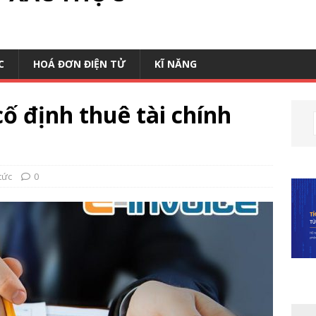
C
HOÁ ĐƠN ĐIỆN TỬ
KĨ NĂNG
cố định thuê tài chính
tức
0