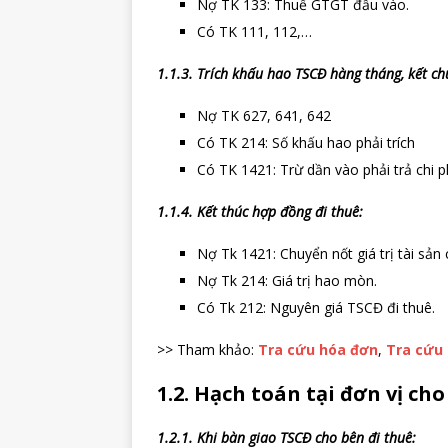
Nợ TK 133: Thuế GTGT đầu vào.
Có TK 111, 112,…
1.1.3. Trích khấu hao TSCĐ hàng tháng, kết ch
Nợ TK 627, 641, 642
Có TK 214: Số khấu hao phải trích
Có TK 1421: Trừ dần vào phải trả chi ph
1.1.4. Kết thúc hợp đồng đi thuê:
Nợ Tk 1421: Chuyển nốt giá trị tài sản 
Nợ Tk 214: Giá trị hao mòn.
Có Tk 212: Nguyên giá TSCĐ đi thuê.
>> Tham khảo:
Tra cứu hóa đơn
,
Tra cứu 
1.2. Hạch toán tại đơn vị ch
1.2.1. Khi bàn giao TSCĐ cho bên đi thuê: