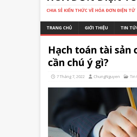
CHIA SẺ KIẾN THỨC VỀ HÓA ĐƠN ĐIỆN TỬ
TRANG CHỦ
GIỚI THIỆU
TIN TỨ
Hạch toán tài sản 
cần chú ý gì?
7 Tháng 7, 2022
ChungNguyen
Tin 