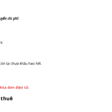
uyển chi phí:
í.
còn lại chưa khấu hao hết.
hóa đơn điện tử
.
o thuê