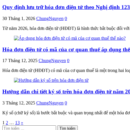
Quy định lưu trữ hóa đơn điện tử theo Nghị định 1
30 Tháng 1, 2026
ChungNguyen
0
Từ năm 2026, hóa đơn điện tử (HĐĐT) là hình thức bắt buộc đối với
Hóa đơn điện tử có mã của cơ quan thuế áp dụng th
17 Tháng 12, 2025
ChungNguyen
0
Hóa đơn điện tử (HĐĐT) có mã của cơ quan thuế là một trong hai loạ
Hướng dẫn chi tiết ký số trên hóa đơn điện tử năm 2
3 Tháng 12, 2025
ChungNguyen
0
Ký số (chữ ký số) là bước bắt buộc và quan trọng nhất để một hóa đơn 
Phân
1
2
…
13
»
Tìm