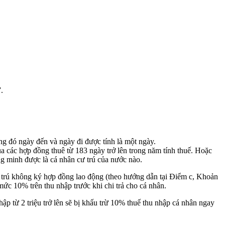
.
ong đó ngày đến và ngày đi được tính là một ngày.
ủa các hợp đồng thuê từ 183 ngày trở lên trong năm tính thuế. Hoặc
g minh được là cá nhân cư trú của nước nào.
ư trú không ký hợp đồng lao động (theo hướng dẫn tại Điểm c, Khoản
 mức 10% trên thu nhập trước khi chi trả cho cá nhân.
hập từ 2 triệu trở lên sẽ bị khấu trừ 10% thuế thu nhập cá nhân ngay