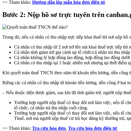
>> Tham khảo:
Hướng dẫn lập mẫu hóa đơn điện tử
.
Bước 2: Nộp hồ sơ trực tuyến trên canhan.g
Trong đó, nếu cá nhân có thu nhập trực tiếp khai thuế thì nơi nộp hồ 
Cá nhân có thu nhập từ 2 nơi trở lên mà khai thuế trực tiếp thì 
Cá nhân tính giảm trừ gia cảnh tại tổ chức/cá nhân trả thu nhập 
Cá nhân không lý hợp đồng lao động, hợp đồng lao động dưới 3 
Cá nhân có thu nhập tại 1 hoặc nhiều nơi nhưng tại thời điểm qu
Khi quyết toán thuế TNCN theo năm từ khoản tiền lương, tiền công th
Riêng các cá nhân có thu nhập từ khoản tiền lương, tiền công ở hai nơ
– Nếu thuộc diện được giảm, sau khi đã tính giảm trừ, người nộp thu
Trường hợp người nộp thuế có thay đổi nơi làm việc, nếu tổ chứ
tổ chức, cá nhân trả thu nhập cuối cùng.
Trường hợp người nộp thuế có thay đổi nơi làm việc, nếu tổ ch
Thuế, nơi mà người nộp thuế cư trú học đăng ký thường trú, tạ
>> Tham khảo:
Tra cứu hóa đơn
,
Tra cứu hóa đơn điện tử
.