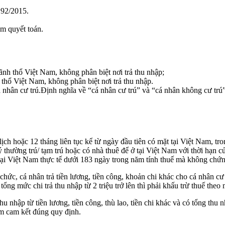
 92/2015.
m quyết toán.
lãnh thổ Việt Nam, không phân biệt nơi trả thu nhập;
 thổ Việt Nam, không phân biệt nơi trả thu nhập.
 nhân cư trú.Định nghĩa về “cá nhân cư trú” và “cá nhân không cư trú”
ch hoặc 12 tháng liên tục kể từ ngày đầu tiên có mặt tại Việt Nam, tr
thường trú/ tạm trú hoặc có nhà thuê để ở tại Việt Nam với thời hạn c
ại Việt Nam thực tế dưới 183 ngày trong năm tính thuế mà không chứn
ức, cá nhân trả tiền lương, tiền công, khoản chi khác cho cá nhân c
ng mức chi trả thu nhập từ 2 triệu trở lên thì phải khấu trừ thuế theo
 nhập từ tiền lương, tiền công, thù lao, tiền chi khác và có tổng thu n
làm cam kết đúng quy định.