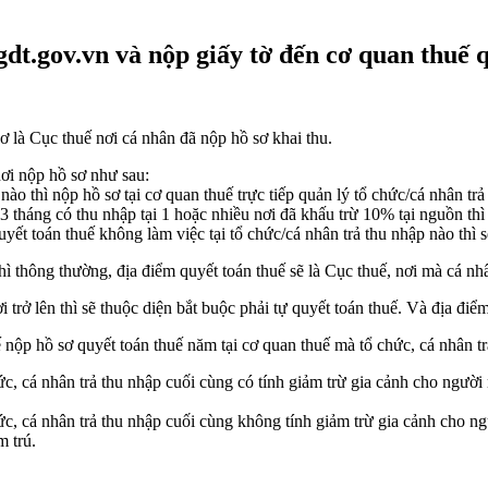
dt.gov.vn và nộp giấy tờ đến cơ quan thuế 
sơ là Cục thuế nơi cá nhân đã nộp hồ sơ khai thu.
nơi nộp hồ sơ như sau:
nào thì nộp hồ sơ tại cơ quan thuế trực tiếp quản lý tổ chức/cá nhân trả
tháng có thu nhập tại 1 hoặc nhiều nơi đã khấu trừ 10% tại nguồn thì q
yết toán thuế không làm việc tại tổ chức/cá nhân trả thu nhập nào thì s
ì thông thường, địa điểm quyết toán thuế sẽ là Cục thuế, nơi mà cá nh
i trở lên thì sẽ thuộc diện bắt buộc phải tự quyết toán thuế. Và địa đi
ế nộp hồ sơ quyết toán thuế năm tại cơ quan thuế mà tổ chức, cá nhân t
c, cá nhân trả thu nhập cuối cùng có tính giảm trừ gia cảnh cho người
ức, cá nhân trả thu nhập cuối cùng không tính giảm trừ gia cảnh cho n
m trú.