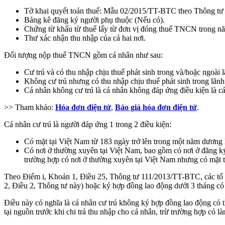
Tờ khai quyết toán thuế: Mẫu 02/2015/TT-BTC theo Thông tư
Bảng kê đăng ký người phụ thuộc (Nếu có).
Chứng từ khấu từ thuế lấy từ đơn vị đóng thuế TNCN trong nă
Thư xác nhận thu nhập của cả hai nơi.
Đối tượng nộp thuế TNCN gồm cá nhân như sau:
Cư trú và có thu nhập chịu thuế phát sinh trong và/hoặc ngoài 
Không cư trú nhưng có thu nhập chịu thuế phát sinh trong lãnh
Cá nhân không cư trú là cá nhân không đáp ứng điều kiện là cá
>> Tham khảo:
Hóa đơn điện tử
,
Báo giá hóa đơn điện tử
.
Cá nhân cư trú là người đáp ứng 1 trong 2 điều kiện:
Có mặt tại Việt Nam từ 183 ngày trở lên trong một năm dương lị
Có nơi ở thường xuyên tại Việt Nam, bao gồm có nơi ở đăng ký 
trường hợp có nơi ở thường xuyên tại Việt Nam nhưng có mặt t
Theo Điểm i, Khoản 1, Điều 25, Thông tư 111/2013/TT-BTC, các tổ ch
2, Điều 2, Thông tư này) hoặc ký hợp đồng lao động dưới 3 tháng có tổ
Điều này có nghĩa là cá nhân cư trú không ký hợp đồng lao động có thu
tại nguồn trước khi chi trả thu nhập cho cá nhân, trừ trường hợp có 