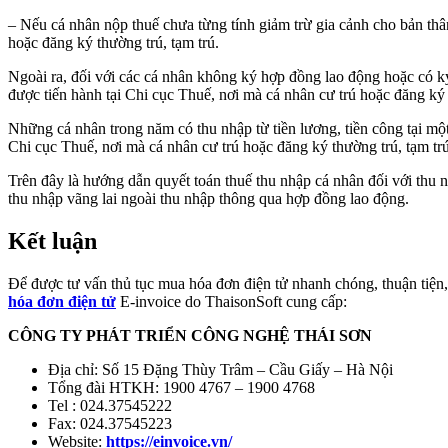
– Nếu cá nhân nộp thuế chưa từng tính giảm trừ gia cảnh cho bản thân
hoặc đăng ký thường trú, tạm trú.
Ngoài ra, đối với các cá nhân không ký hợp đồng lao động hoặc có ký
được tiến hành tại Chi cục Thuế, nơi mà cá nhân cư trú hoặc đăng ký 
Những cá nhân trong năm có thu nhập từ tiền lương, tiền công tại một
Chi cục Thuế, nơi mà cá nhân cư trú hoặc đăng ký thường trú, tạm trú
Trên đây là hướng dẫn quyết toán thuế thu nhập cá nhân đối với thu 
thu nhập vãng lai ngoài thu nhập thông qua hợp đồng lao động.
Kết luận
Để được tư vấn thủ tục mua hóa đơn điện tử nhanh chóng, thuận tiện,
hóa đơn điện tử
E-invoice do ThaisonSoft cung cấp:
CÔNG TY PHÁT TRIỂN CÔNG NGHỆ THÁI SƠN
Địa chỉ: Số 15 Đặng Thùy Trâm – Cầu Giấy – Hà Nội
Tổng đài HTKH: 1900 4767 – 1900 4768
Tel : 024.37545222
Fax: 024.37545223
Website:
https://einvoice.vn/