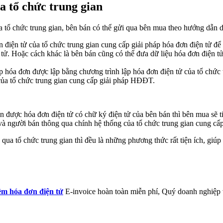
a tổ chức trung gian
a tổ chức trung gian, bên bán có thể gửi qua bên mua theo hướng dẫn 
 điện tử của tổ chức trung gian cung cấp giải pháp hóa đơn điện tử để 
n tử. Hoặc cách khác là bên bán cũng có thể đưa dữ liệu hóa đơn điện t
p hóa đơn được lập bằng chương trình lập hóa đơn điện tử của tổ chức 
của tổ chức trung gian cung cấp giải pháp HĐĐT.
 được hóa đơn điện tử có chữ ký điện tử của bên bán thì bên mua sẽ ti
à người bán thông qua chính hệ thống của tổ chức trung gian cung cấp
 qua tổ chức trung gian thì đều là những phương thức rất tiện ích, giúp
m hóa đơn điện tử
E-invoice hoàn toàn miễn phí, Quý doanh nghiệp v