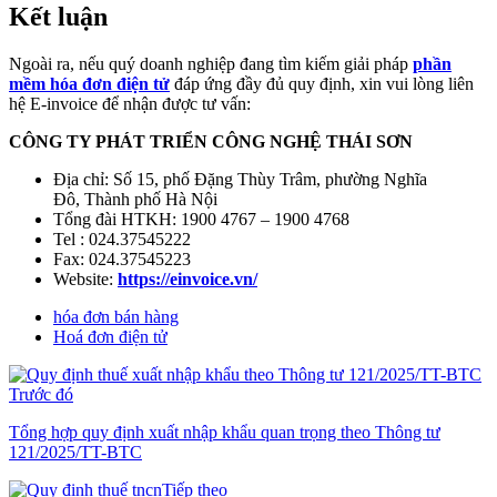
Kết luận
Ngoài ra, nếu quý doanh nghiệp đang tìm kiếm giải pháp
phần
mềm hóa đơn điện tử
đáp ứng đầy đủ quy định, xin vui lòng liên
hệ E-invoice để nhận được tư vấn:
CÔNG TY PHÁT TRIỂN CÔNG NGHỆ THÁI SƠN
Địa chỉ:
Số 15, phố Đặng Thùy Trâm, phường Nghĩa
Đô
,
Thành phố Hà Nội
Tổng đài HTKH: 1900 4767 – 1900 4768
Tel : 024.37545222
Fax: 024.37545223
Website:
https://einvoice.vn/
hóa đơn bán hàng
Hoá đơn điện tử
Trước đó
Tổng hợp quy định xuất nhập khẩu quan trọng theo Thông tư
121/2025/TT-BTC
Tiếp theo