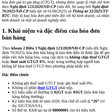
hóa đơn giá trị gia tăng (GTGT), nhưng được quản lý chặt chẽ hơn
theo
Nghị định 123/2020/NĐ-CP
(sửa đổi, bổ sung bởi
Nghị định
70/2025/NĐ-CP
hiệu lực từ 01/06/2025) và
Thông tư 32/2025/TT-
BTC
. Đây là loại hóa đơn phổ biến đối với hộ kinh doanh, cá nhân
kinh doanh và một số doanh nghiệp nhỏ.
1. Khái niệm và đặc điểm của hóa đơn
bán hàng
Theo
khoản 2 Điều 3 Nghị định 123/2020/NĐ-CP
(sửa đổi Nghị
định 70/2025), hóa đơn bán hàng là hóa đơn điện tử được lập để ghi
nhận việc bán hàng hóa, cung cấp dịch vụ
không chịu thuế GTGT
hoặc
thuế suất GTGT 0%
, hoặc trong trường hợp người bán
không kê khai thuế GTGT theo phương pháp khấu trừ.
Đặc điểm chính
:
Không ghi thuế suất GTGT hoặc ghi thuế suất 0%.
Không có phần
thuế GTGT
phải nộp.
Ký hiệu mẫu số thường là
02GT
hoặc
03GT
(hóa đơn bán
hàng thông thường).
Ký hiệu hóa đơn từ năm 2026: Hai chữ số cuối là
“26”
(ví
dụ: 02GT26AAA).
Số thứ tự: Khởi tạo lại từ
00000001
cho ký hiệu mới.