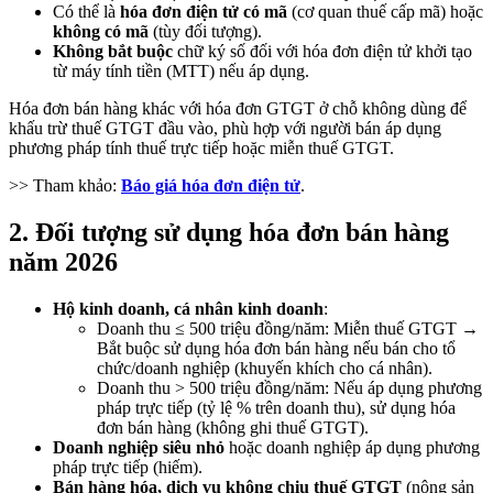
Có thể là
hóa đơn điện tử có mã
(cơ quan thuế cấp mã) hoặc
không có mã
(tùy đối tượng).
Không bắt buộc
chữ ký số đối với hóa đơn điện tử khởi tạo
từ máy tính tiền (MTT) nếu áp dụng.
Hóa đơn bán hàng khác với hóa đơn GTGT ở chỗ không dùng để
khấu trừ thuế GTGT đầu vào, phù hợp với người bán áp dụng
phương pháp tính thuế trực tiếp hoặc miễn thuế GTGT.
>> Tham khảo:
Báo giá hóa đơn điện tử
.
2. Đối tượng sử dụng hóa đơn bán hàng
năm 2026
Hộ kinh doanh, cá nhân kinh doanh
:
Doanh thu ≤ 500 triệu đồng/năm: Miễn thuế GTGT →
Bắt buộc sử dụng hóa đơn bán hàng nếu bán cho tổ
chức/doanh nghiệp (khuyến khích cho cá nhân).
Doanh thu > 500 triệu đồng/năm: Nếu áp dụng phương
pháp trực tiếp (tỷ lệ % trên doanh thu), sử dụng hóa
đơn bán hàng (không ghi thuế GTGT).
Doanh nghiệp siêu nhỏ
hoặc doanh nghiệp áp dụng phương
pháp trực tiếp (hiếm).
Bán hàng hóa, dịch vụ không chịu thuế GTGT
(nông sản