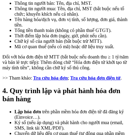
Thông tin người bán: Tên, địa chỉ, MST.
Thông tin người mua: Tên, địa chỉ, MST (bắt buộc nếu tổ
chức; khuyến khích nếu cá nhân).
Tên hàng hóa/dịch vụ, đơn vị tính, số lượng, đơn giá, thành
tiền.
Tổng tiền thanh toán (không có phần thuế GTGT).
Thời điểm lập hóa đơn (ngày, giờ, phút nếu cần).
Chữ ký số của người bán (bắt buộc trừ MTT).
Mã cơ quan thuế (nếu có mã) hoặc dữ liệu truy xuất.
Đối với hóa đơn điện tử MTT (bắt buộc nếu doanh thu ≥ 1 tỷ/năm
và bán lẻ trực tiếp): Thêm dòng chữ “Hóa đơn điện tử khởi tạo từ
máy tính tiền”, không cần chữ ký số thủ công.
>> Tham khảo:
Tra cứu hóa đơn
;
Tra cứu hóa đơn điện tử
.
4. Quy trình lập và phát hành hóa đơn
bán hàng
Lập hóa đơn
trên phần mềm hóa đơn điện tử đã đăng ký
(Einvoice…).
Ký số (nếu áp dụng) và phát hành cho người mua (email,
SMS, link tải XML/PDF).
Chuyển dữ liệu đến cơ quan thuế (tự động qua phần mềm