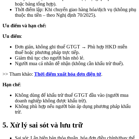
hoặc bảng tổng hợp).
Thời điểm lập: Khi chuyển giao hàng hóa/dịch vụ (không phụ
thuộc thu tiền – theo Nghị định 70/2025).
Ưu điểm và hạn chế:
Ưu điểm
:
Đơn giản, không ghi thuế GTGT → Phù hợp HKD miễn
thuế hoặc phương pháp trực tiếp.
Giảm thủ tục cho người bán nhỏ lẻ.
Người mua cá nhân dễ nhận (không cần khấu trừ thuế).
>> Tham khảo:
Thời điểm xuất hóa đơn điện tử
.
Hạn chế
:
Không dùng để khấu trừ thuế GTGT đầu vào (người mua
doanh nghiệp không được khấu trừ).
Không phù hợp nếu người bán áp dụng phương pháp khấu
trừ.
5. Xử lý sai sót và lưu trữ
Sai sót: Lập biên bản thỏa thuận, hóa đơn điều chỉnh/thay thế