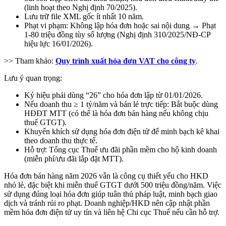
(linh hoạt theo Nghị định 70/2025).
Lưu trữ file XML gốc ít nhất 10 năm.
Phạt vi phạm: Không lập hóa đơn hoặc sai nội dung → Phạt
1-80 triệu đồng tùy số lượng (Nghị định 310/2025/NĐ-CP
hiệu lực 16/01/2026).
>> Tham khảo:
Quy trình xuất hóa đơn VAT cho công ty
.
Lưu ý quan trọng:
Ký hiệu phải dùng “26” cho hóa đơn lập từ 01/01/2026.
Nếu doanh thu ≥ 1 tỷ/năm và bán lẻ trực tiếp: Bắt buộc dùng
HĐĐT MTT (có thể là hóa đơn bán hàng nếu không chịu
thuế GTGT).
Khuyến khích sử dụng hóa đơn điện tử để minh bạch kê khai
theo doanh thu thực tế.
Hỗ trợ: Tổng cục Thuế ưu đãi phần mềm cho hộ kinh doanh
(miễn phí/ưu đãi lắp đặt MTT).
Hóa đơn bán hàng năm 2026 vẫn là công cụ thiết yếu cho HKD
nhỏ lẻ, đặc biệt khi miễn thuế GTGT dưới 500 triệu đồng/năm. Việc
sử dụng đúng loại hóa đơn giúp tuân thủ pháp luật, minh bạch giao
dịch và tránh rủi ro phạt. Doanh nghiệp/HKD nên cập nhật phần
mềm hóa đơn điện tử uy tín và liên hệ Chi cục Thuế nếu cần hỗ trợ.