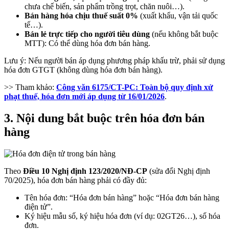
chưa chế biến, sản phẩm trồng trọt, chăn nuôi…).
Bán hàng hóa chịu thuế suất 0%
(xuất khẩu, vận tải quốc
tế…).
Bán lẻ trực tiếp cho người tiêu dùng
(nếu không bắt buộc
MTT): Có thể dùng hóa đơn bán hàng.
Lưu ý: Nếu người bán áp dụng phương pháp khấu trừ, phải sử dụng
hóa đơn GTGT (không dùng hóa đơn bán hàng).
>> Tham khảo:
Công văn 6175/CT-PC: Toàn bộ quy định xử
phạt thuế, hóa đơn mới áp dụng từ 16/01/2026
.
3. Nội dung bắt buộc trên hóa đơn bán
hàng
Theo
Điều 10 Nghị định 123/2020/NĐ-CP
(sửa đổi Nghị định
70/2025), hóa đơn bán hàng phải có đầy đủ:
Tên hóa đơn: “Hóa đơn bán hàng” hoặc “Hóa đơn bán hàng
điện tử”.
Ký hiệu mẫu số, ký hiệu hóa đơn (ví dụ: 02GT26…), số hóa
đơn.