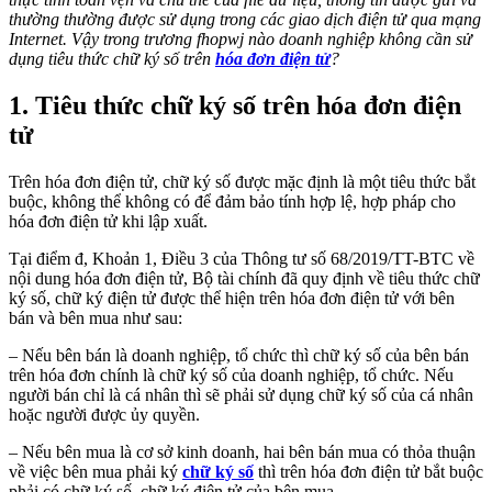
thường thường được sử dụng trong các giao dịch điện tử qua mạng
Internet. Vậy trong trương fhopwj nào doanh nghiệp không cần sử
dụng tiêu thức chữ ký số trên
hóa đơn điện tử
?
1. Tiêu thức chữ ký số trên hóa đơn điện
tử
Trên hóa đơn điện tử, chữ ký số được mặc định là một tiêu thức bắt
buộc, không thể không có để đảm bảo tính hợp lệ, hợp pháp cho
hóa đơn điện tử khi lập xuất.
Tại điểm đ, Khoản 1, Điều 3 của Thông tư số 68/2019/TT-BTC về
nội dung hóa đơn điện tử, Bộ tài chính đã quy định về tiêu thức chữ
ký số, chữ ký điện tử được thể hiện trên hóa đơn điện tử với bên
bán và bên mua như sau:
– Nếu bên bán là doanh nghiệp, tổ chức thì chữ ký số của bên bán
trên hóa đơn chính là chữ ký số của doanh nghiệp, tổ chức. Nếu
người bán chỉ là cá nhân thì sẽ phải sử dụng chữ ký số của cá nhân
hoặc người được ủy quyền.
– Nếu bên mua là cơ sở kinh doanh, hai bên bán mua có thỏa thuận
về việc bên mua phải ký
chữ ký số
thì trên hóa đơn điện tử bắt buộc
phải có chữ ký số, chữ ký điện tử của bên mua.