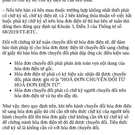
– Nếu bên bán và bên mua thuộc trường hợp không nhất thiết phải
có chữ ký số, chữ ký điện tử, cả 2 bên không thỏa thuận về việc bắt
buộc phải ký chữ ký số trên hóa đơn điện tử thì hai bên sẽ tuân thủ
đúng theo đúng quy định tại Khoản 3, Điều 3 của Thông tư số
68/2019/TT-BTC.
Đối với chứng từ kế toán chuyển đổi từ hóa đơn điện tử, để đảm
bảo tính pháp lý cho hóa đơn được điện tử chuyển đổi sang chứng
từ giấy thì bản hóa đơn chuyển đổi phải đáp ứng các điều kiện sau:
Hóa đơn chuyển đổi phải phản ánh toàn vẹn nội dung của
hóa đơn điện tử gốc.
Hóa đơn điện tử phải có ký hiệu xác nhận đã được chuyển
đổi, phải được ghi rõ là “HOÁ ĐƠN CHUYỂN ĐỔI TỪ
HOÁ ĐƠN ĐIỆN TỬ”.
Hóa đơn chuyển đổi phải có chữ ký người chuyển đổi trên
hóa đơn điện tử và họ tên đầy đủ.
Như vậy, theo quy định trên, khi tiến hành chuyển đổi hóa đơn điện
tử sang hóa đơn giấy thì chỉ cần tới tiêu thức chữ ký của người tiến
hành chuyển đổi lên hóa đơn giấy chứ không cần tới ký chữ ký số
để chứng minh hóa đơn điện tử đó đã được chuyển đổi. Tiêu thức
chữ ký số là không cần có với hóa đơn chuyển đổi.