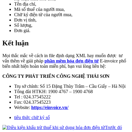
Tên địa chỉ,
Mã số thuế của người mua,
Chữ ký điện tử của người mua,
Đơn vị tính,
Số lượng,
Đơn giá.
Kết luận
Mọi thắc mắc về cách in file định dạng XML hay muốn được tư
vấn thêm về giải pháp
phần mềm hóa đơn điện tử
E-invoice phổ
biến nhất hiện hoàn toàn miễn phí, bạn vui lòng liên hệ:
CÔNG TY PHÁT TRIỂN CÔNG NGHỆ THÁI SƠN
Trụ sở chính: Số 15 Đặng Thùy Trâm – Cầu Giấy – Hà Nội
Tổng đài HTKH: 1900 4767 – 1900 4768
Tel : 024.37545222
Fax: 024.37545223
Website:
https://einvoice.vn/
tiêu thức chữ ký số
Trước đó