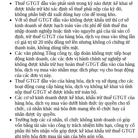
Thuế GTGT đầu vào phát sinh trong kỳ nào được kê khai sẽ
được khấu trừ khi xác định số thuế phải nộp của kỳ đó,
không phân biệt đã xuất dùng hay còn để trong kho.
Với số thuế GTGT đầu vào không được khấu trừ thì cơ sở
kinh doanh sẽ được hạch toán vào chi phí để tính thuế thu
nhập doanh nghiệp hoặc tính vào nguyên giá của tài sản cố
định, trừ thuế GTGT của hàng hóa, dịch vụ mua vào từng lần
có giá trị từ 20 triệu đồng trở lên nhưng không có chứng từ
thanh toán, không dùng tiền mặt.
Các văn phòng Tổng công ty, tập đoàn không trực tiếp hoạt
động kinh doanh, các các đơn vị hành chính sự nghiệp sẽ
không được khấu trừ hay hoàn thuế GTGT đầu vào của hàng
hóa, dịch vụ mua vào nhằm mục đích phục vụ cho hoạt động
của các đơn vị này.
Thuế GTGT đầu vào của hàng hóa, dịch vụ sử dụng cho các
hoạt động cung cấp hàng hóa, dịch vụ không kê khai và tính
nộp thuế GTGT sẽ được khấu trừ toàn bộ.
Các cơ sở kinh doanh được kê khai, khấu trừ thuế GTGT của
hàng hóa, dịch vụ mua vào dưới hình thức ủy quyền cho tổ
chức, cá nhân khác mà hóa đơn mang tên tổ chức hay cá
nhân được ủy quyền.
Trường hợp các cá nhân, tổ chức không kinh doanh có góp
vốn bằng tài sản vào công ty trách nhiệm hữu hạn, công ty cổ
phần thì bên nhận vốn góp được kê khai khấu trừ thuế GTGT
ghi trên hóa đơn mua tài sản của bên góp vốn.