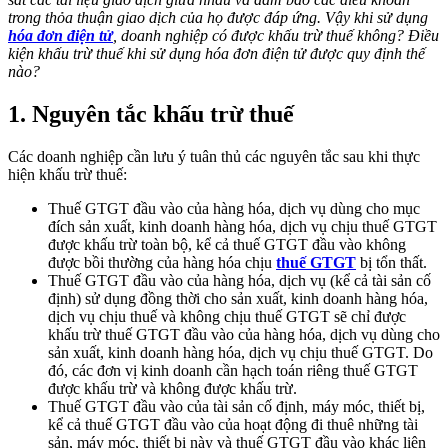
trong thỏa thuận giao dịch của họ được đáp ứng. Vậy khi sử dụng
hóa đơn điện tử
, doanh nghiệp có được khấu trừ thuế không? Điều
kiện khấu trừ thuế khi sử dụng hóa đơn điện tử được quy định thế
nào?
1. Nguyên tắc khấu trừ thuế
Các doanh nghiệp cần lưu ý tuân thủ các nguyên tắc sau khi thực
hiện khấu trừ thuế:
Thuế GTGT đầu vào của hàng hóa, dịch vụ dùng cho mục
đích sản xuất, kinh doanh hàng hóa, dịch vụ chịu thuế GTGT
được khấu trừ toàn bộ, kể cả thuế GTGT đầu vào không
được bồi thường của hàng hóa chịu
thuế GTGT
bị tổn thất.
Thuế GTGT đầu vào của hàng hóa, dịch vụ (kể cả tài sản cố
định) sử dụng đồng thời cho sản xuất, kinh doanh hàng hóa,
dịch vụ chịu thuế và không chịu thuế GTGT sẽ chỉ được
khấu trừ thuế GTGT đầu vào của hàng hóa, dịch vụ dùng cho
sản xuất, kinh doanh hàng hóa, dịch vụ chịu thuế GTGT. Do
đó, các đơn vị kinh doanh cần hạch toán riêng thuế GTGT
được khấu trừ và không được khấu trừ.
Thuế GTGT đầu vào của tài sản cố định, máy móc, thiết bị,
kể cả thuế GTGT đầu vào của hoạt động đi thuê những tài
sản, máy móc, thiết bị này và thuế GTGT đầu vào khác liên