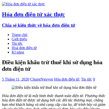
Hóa đơn điện tử xác thực
Chia sẻ kiến thức về hóa đơn điện tử
Trang chủ
Giới thiệu
Tin tức
Hoá đơn điện tử
Kĩ năng
Điều kiện khấu trừ thuế khi sử dụng hóa
đơn điện tử
5 Tháng 11, 2020
ChungNguyen
Hóa đơn điện tử
,
Tin tức
0
Hóa đơn điện tử là một hình thức thanh toán điện tử. Phương thức
hóa đơn điện tử được sử dụng bởi các đối tác thương mại, chẳng
hạn như khách hàng và nhà cung cấp của họ, để trình bày và giám
sát các tài liệu giao dịch giữa nhau và đảm bảo các điều khoản