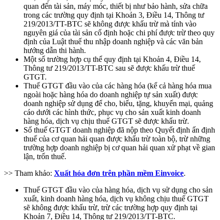
quan đến tài sản, máy móc, thiết bị như bảo hành, sửa chữa
trong các trường quy định tại Khoản 3, Điều 14, Thông tư
219/2013/TT-BTC sẽ không được khấu trừ mà tính vào
nguyên giá của tài sản cố định hoặc chi phí được trừ theo quy
định của Luật thuế thu nhập doanh nghiệp và các văn bản
hướng dẫn thi hành.
Một số trường hợp cụ thể quy định tại Khoản 4, Điều 14,
Thông tư 219/2013/TT-BTC sau sẽ được khấu trừ thuế
GTGT.
Thuế GTGT đầu vào của các hàng hóa (kể cả hàng hóa mua
ngoài hoặc hàng hóa do doanh nghiệp tự sản xuất) được
doanh nghiệp sử dụng để cho, biếu, tặng, khuyến mại, quảng
cáo dưới các hình thức, phục vụ cho sản xuất kinh doanh
hàng hóa, dịch vụ chịu thuế GTGT sẽ được khấu trừ.
Số thuế GTGT doanh nghiệp đã nộp theo Quyết định ấn định
thuế của cơ quan hải quan được khấu trừ toàn bộ, trừ những
trường hợp doanh nghiệp bị cơ quan hải quan xử phạt về gian
lận, trốn thuế.
>> Tham khảo:
Xuất hóa đơn trên phần mềm Einvoice
.
Thuế GTGT đầu vào của hàng hóa, dịch vụ sử dụng cho sản
xuất, kinh doanh hàng hóa, dịch vụ không chịu thuế GTGT
sẽ không được khấu trừ, trừ các trường hợp quy định tại
Khoản 7, Điều 14, Thông tư 219/2013/TT-BTC.