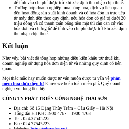
để tính vào chi phí được trừ khi xác định thu nhập chịu thuế.
Trường hợp doanh nghiệp mua hàng hóa, dịch vụ liên quan
đến hoạt động sản xuất kinh doanh và có hóa đơn in trực tiếp
từ máy tính tiền theo quy định, nếu hóa đơn có giá trị dưới 20
triệu đồng và có thanh toán bằng tiền mặt thì cần căn cứ vào
hóa đơn và chứng từ để tính vào chi phí được trừ khi xác định
thu nhập chịu thuế.
Kết luận
Như vậy, bài viết đã tổng hợp những điều kiện khấu trừ thuế khi
doanh nghiệp sử dụng hóa đơn điện tử và những quy định có liên
quan.
Mọi thắc mắc hay muốn được tư vấn muốn được tư vấn về
phần
mềm hóa đơn điện tử
E-invoice hoàn toàn miễn phí, Quý doanh
nghiệp vui lòng liên hệ:
CÔNG TY PHÁT TRIỂN CÔNG NGHỆ THÁI SƠN
Địa chỉ: Số 15 Đặng Thùy Trâm – Cầu Giấy – Hà Nội
Tổng đài HTKH: 1900 4767 – 1900 4768
Tel : 024.37545222
Fax: 024.37545223
Website:
https://einvoice.vn/