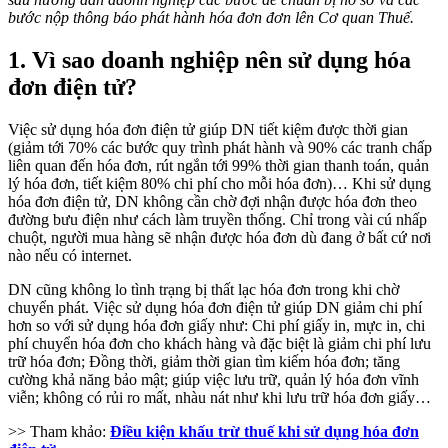
bước nộp thông báo phát hành hóa đơn đơn lên Cơ quan Thuế.
1. Vì sao doanh nghiệp nên sử dụng hóa
đơn điện tử?
Việc sử dụng hóa đơn điện tử giúp DN tiết kiệm được thời gian
(giảm tới 70% các bước quy trình phát hành và 90% các tranh chấp
liên quan đến hóa đơn, rút ngắn tới 99% thời gian thanh toán, quản
lý hóa đơn, tiết kiệm 80% chi phí cho mỗi hóa đơn)… Khi sử dụng
hóa đơn điện tử, DN không cần chờ đợi nhận được hóa đơn theo
đường bưu điện như cách làm truyền thống. Chỉ trong vài cú nhấp
chuột, người mua hàng sẽ nhận được hóa đơn dù đang ở bất cứ nơi
nào nếu có internet.
DN cũng không lo tình trạng bị thất lạc hóa đơn trong khi chờ
chuyển phát. Việc sử dụng hóa đơn điện tử giúp DN giảm chi phí
hơn so với sử dụng hóa đơn giấy như: Chi phí giấy in, mực in, chi
phí chuyển hóa đơn cho khách hàng và đặc biệt là giảm chi phí lưu
trữ hóa đơn; Đồng thời, giảm thời gian tìm kiếm hóa đơn; tăng
cường khả năng bảo mật; giúp việc lưu trữ, quản lý hóa đơn vĩnh
viễn; không có rủi ro mất, nhàu nát như khi lưu trữ hóa đơn giấy…
>> Tham khảo:
Điều kiện khấu trừ thuế khi sử dụng hóa đơn