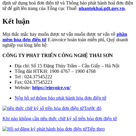
định sử dụng hoá đơn điện tử và Thông báo phát hành hoá đơn điện
tử để gửi lên trang của Tổng cục Thuế:
nhantokhai.gdt.gov.vn
.
Kết luận
Mọi thắc mắc hay muốn được tư vấn muốn được tư vấn về
phần
mềm hóa đơn điện tử
E-invoice hoàn toàn miễn phí, Quý doanh
nghiệp vui lòng liên hệ:
CÔNG TY PHÁT TRIỂN CÔNG NGHỆ THÁI SƠN
Địa chỉ: Số 15 Đặng Thùy Trâm – Cầu Giấy – Hà Nội
Tổng đài HTKH: 1900 4767 – 1900 4768
Tel : 024.37545222
Fax: 024.37545223
Website:
https://einvoice.vn/
Nộp hồ sơ thông báo phát hành hóa đơn điện tử
Trước đó
Khi nào không cần tiêu thức chữ ký số trên hóa đơn điện tử
Tiếp theo