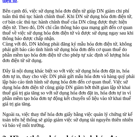
điện tử
.
Bên cạnh đó, việc sử dụng hóa đơn điện tử giúp DN giảm chi phí
tuân thủ thủ tục hành chính thuế. Khi DN sử dụng hóa đơn điện tử,
cơ bản các thủ tục hành chính thuế của DN cũng được thực hiện
điện tử. Theo đó, DN chỉ cần thông báo qua mạng gửi đến cơ quan
thuế về việc sử dụng hóa đơn điện tử và được sử dụng ngay sau khi
thông báo được chấp nhận.
Cùng với đó, DN không phải đăng ký mẫu hóa đơn điện tử, không
phải gửi báo cáo tình hình sử dụng hóa đơn đến cơ quan thuế do
phần mềm tạo hóa đơn điện tử cho phép tự xác định số lượng hóa
đơn điện tử sử dụng.
Đây là nội dung khác biệt so với việc sử dụng hóa đơn đặt in, hóa
đơn tự in, thay cho việc DN phải gửi mẫu hóa đơn và hàng quý phải
lập báo cáo tình hình sử dụng hóa đơn đến cơ quan thuế. Việc sử
dụng hóa đơn điện tử cũng giúp DN giảm bớt thời gian lập tờ khai
thuế giá trị gia tăng so với sử dụng hóa đơn đặt in, hóa đơn tự in vì
phần mềm tạo hóa đơn tự động kết chuyển số liệu vào tờ khai thuế
giá trị gia tăng.
Ngoài ra, việc thay thế hóa đơn giấy bằng việc quản lý chứng từ kế
toán trên hệ thống sẽ giúp giảm việc sử dụng tài nguyên thiên nhiên
và bảo vệ môi trường.