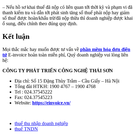
– Nếu hồ sơ khai thuế đã nộp có liên quan tới thời kỳ và phạm vi đã
thanh kiểm tra và dẫn tới phát sinh tăng số thuế phải nộp hay giảm
số thuế được hoàn/khấu trừ/đã nộp thừa thì doanh nghiệp được khai
ổ sung, điều chỉnh theo đúng quy định.
Kết luận
Mọi thắc mắc hay muốn được tư vấn về
phần mềm hóa đơn điện
tử
E-invoice hoàn toàn miễn phí, Quý doanh nghiệp vui lòng liên
hệ:
CÔNG TY PHÁT TRIỂN CÔNG NGHỆ THÁI SƠN
Địa chỉ: Số 15 Đặng Thùy Trâm – Cầu Giấy – Hà Nội
Tổng đài HTKH: 1900 4767 – 1900 4768
Tel : 024.37545222
Fax: 024.37545223
Website:
https://einvoice.vn/
thuế thu nhập doanh nghiệp
thuế TNDN