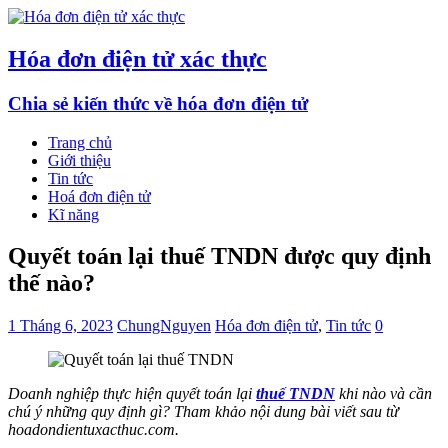
Hóa đơn điện tử xác thực
Chia sẻ kiến thức về hóa đơn điện tử
Trang chủ
Giới thiệu
Tin tức
Hoá đơn điện tử
Kĩ năng
Quyết toán lại thuế TNDN được quy định
thế nào?
1 Tháng 6, 2023
ChungNguyen
Hóa đơn điện tử
,
Tin tức
0
Doanh nghiệp thực hiện quyết toán lại
thuế TNDN
khi nào và cần
chú ý những quy định gì? Tham khảo nội dung bài viết sau từ
hoadondientuxacthuc.com.