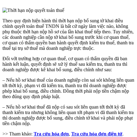
Theo quy định hiện hành thì thời hạn nộp bổ sung tờ khai điều
chỉnh quyết toán thuế TNDN là bất cứ ngày làm việc nào, không
phụ thuộc thời hạn nộp hồ sơ của lần khai thuế tiếp theo. Tuy nhiên,
các doanh nghiệp cần nộp tờ khai bổ sung trước khi cơ quan thuế,
cơ quan có thẩm quyền ban hành quyết định kiểm tra thuế, thanh tra
thuế tại trụ sở thuế mà doanh nghiệp trực thuộc.
Đối với trường hợp cơ quan thuế, cơ quan có thẩm quyền đã ban
hành kết luận, quyết định sẽ xử lý thuế sau kiểm tra, thanh tra thì
doanh nghiệp được kê khai bổ sung, điều chỉnh như sau:
– Nếu hồ sơ khai thuế của doanh nghiệp còn sai sót không liên quan
tới thời kỳ, phạm vi đã kiểm tra, thanh tra thì doanh nghiệp được
phép khai bổ sung, điều chỉnh. Đồng thời phải nộp tiền chậm nộp
theo đúng quy định pháp luật.
– Nếu hồ sơ khai thuế đã nộp có sau sót liên quan tới thời kỳ đã
thanh kiểm tra nhưng không liên quan tới phạm vi đã thanh kiểm tra
thì doanh nghiệp được bổ sung, điều chỉnh tờ khai và phải nộp phạt
tiền chậm nộp.
>> Tham khảo:
Tra cứu hóa đơn
,
Tra cứu hóa đơn điện tử
.