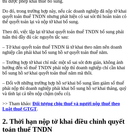
thì được phép khai thuế bổ sung.
Do đó, trong trường hợp này, nếu các doanh nghiệp đã nộp tờ khai
quyết toán thuế TNDN nhưng phát hiện có sai sót thì hoàn toàn có
thể quyết toán lại và nộp tờ khai bổ sung.
Theo đó, việc lập lại tờ khai quyết toán thuế TNDN bổ sung phải
tuân thủ đầy đủ các nguyên tắc sau:
– Tờ khai quyết toán thuế TNDN là tờ khai theo năm nên doanh
nghiệp cần phải khai bổ sung hồ sơ quyết toán thuế năm.
– Trường hợp tờ khai chỉ mắc một số sai sót đơn giản, không ảnh
hưởng đến số thuế TNDN phải nộp thì doanh nghiệp chỉ cần khai
bổ sung hồ sơ khai quyết toán thuế năm mà thôi.
– Đối với những trường hợp hồ sơ khai bổ sung làm giảm số thuế
phải nộp thì doanh nghiệp phải khai bổ sung hồ sơ khai tháng, quý
và tính lại cả tiền nộp chậm (nếu có).
>> Tham khảo:
Đối tượng chịu thuế và người nộp thuế theo
Luật thuế GTGT
.
2. Thời hạn nộp tờ khai điều chỉnh quyết
toán thuế TNDN