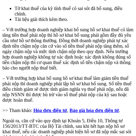
Tờ khai thuế của kỳ tính thuế có sai sót đã bổ sung, điều
chỉnh.
Tài liệu giải thích kèm theo.
– Với trường hợp doanh nghiệp khai bổ sung hồ sơ khai thuế có làm
tăng tiền thuế phải nộp thì hồ sơ khai bổ sung phải gồm đầy đủ yêu
cầu như hồ sơ thông thường. Đồng thời doanh nghiệp phải tự xác
định tiền chậm nộp căn cứ vào số tiền thuế phải nộp tăng thêm, số
ngày chậm nộp và mức tính chậm nộp theo quy định. Nếu trường
hợp doanh nghiệp không tự xác định hoặc xác định không đúng số
tiền chậm nộp thì cơ quan thuế xác định số tiền chậm nộp và thông
báo cho người nộp thuế biết.
– Với trường hợp khai bổ sung hồ sơ khai thuế làm giảm tiền thuế
phải nộp thì doanh nghiệp phải lập hồ sơ khai bổ sung. Số tiền thuế
điều chỉnh giảm sẽ được tính giảm nghĩa vụ thuế phải nộp, nếu đã
nộp NSNN thì được bù trừ vào số thuế phải nộp của kỳ sau hoặc
được hoàn thuế.
>> Tham khảo:
Hóa đơn điện tử
,
Báo giá hóa đơn điện tử
.
Ngoài ra, căn cứ vào quy định tại Khoản 5, Điều 10, Thông tư
156/2013/TT-BTC của Bộ Tài chính, sau khi hết hạn nộp hồ sơ
khai thuế, nếu các doanh nghiệp phát hiện hồ sơ đã nộp mắc sai sót