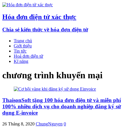
Hóa đơn điện tử xác thực
Chia sẻ kiến thức về hóa đơn điện tử
Trang chủ
Giới thiệu
Tin tức
Hoá đơn điện tử
Kĩ năng
chương trình khuyến mại
ThaisonSoft tặng 100 hóa đơn điện tử và miễn phí
100% nhiều dịch vụ cho doanh nghiệp đăng ký sử
dụng E-invoice
26 Tháng 8, 2020
ChungNguyen
0