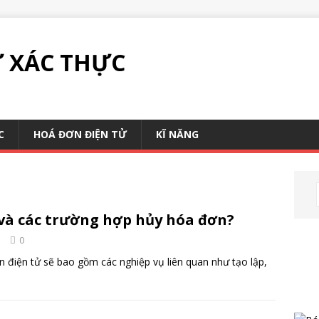
 XÁC THỰC
C
HOÁ ĐƠN ĐIỆN TỬ
KĨ NĂNG
 và các trường hợp hủy hóa đơn?
e
0
n điện tử sẽ bao gồm các nghiệp vụ liên quan như tạo lập,