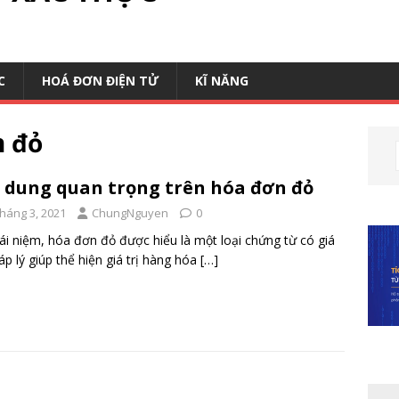
C
HOÁ ĐƠN ĐIỆN TỬ
KĨ NĂNG
n đỏ
 dung quan trọng trên hóa đơn đỏ
Tháng 3, 2021
ChungNguyen
0
ái niệm, hóa đơn đỏ được hiểu là một loại chứng từ có giá
háp lý giúp thể hiện giá trị hàng hóa
[…]