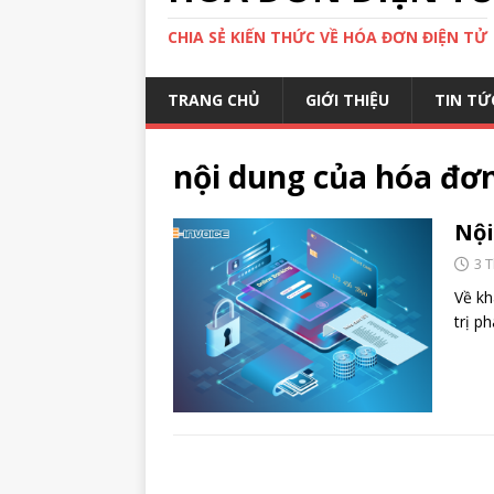
CHIA SẺ KIẾN THỨC VỀ HÓA ĐƠN ĐIỆN TỬ
TRANG CHỦ
GIỚI THIỆU
TIN TỨ
nội dung của hóa đơ
Nội
3 
Về kh
trị p