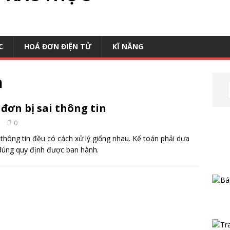
C
HOÁ ĐƠN ĐIỆN TỬ
KĨ NĂNG
n
đơn bị sai thông tin
e
0
thông tin đều có cách xử lý giống nhau. Kế toán phải dựa
 đúng quy định được ban hành.