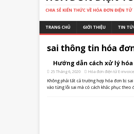
CHIA SẺ KIẾN THỨC VỀ HÓA ĐƠN ĐIỆN TỬ
TRANG CHỦ
GIỚI THIỆU
TIN TỨ
sai thông tin hóa đơ
Hướng dẫn cách xử lý hóa 
25 Tháng 6, 2020
Hóa đơn điện tử E-invoic
Không phải tất cả trường hợp hóa đơn bị sai 
vào từng lỗi sai mà có cách khắc phục theo