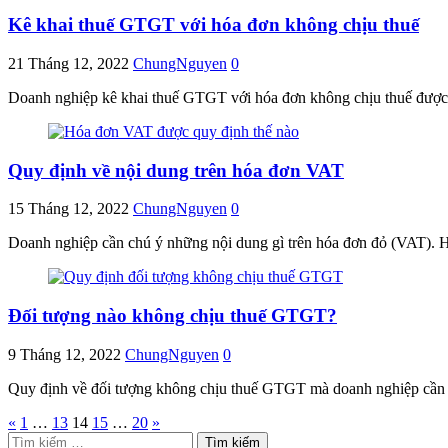
Kê khai thuế GTGT với hóa đơn không chịu thuế
21 Tháng 12, 2022
ChungNguyen
0
Doanh nghiệp kê khai thuế GTGT với hóa đơn không chịu thuế được q
Quy định về nội dung trên hóa đơn VAT
15 Tháng 12, 2022
ChungNguyen
0
Doanh nghiệp cần chú ý những nội dung gì trên hóa đơn đỏ (VAT). 
Đối tượng nào không chịu thuế GTGT?
9 Tháng 12, 2022
ChungNguyen
0
Quy định về đối tượng không chịu thuế GTGT mà doanh nghiệp cần l
Phân
«
1
…
13
14
15
…
20
»
Tìm