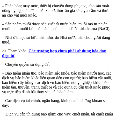
– Phân bón; máy móc, thiết bị chuyên dùng phục vụ cho sản xuất
nông nghiệp; tàu đánh bắt xa bờ; thức ăn gia súc, gia cầm và thức
ăn cho vật nuôi khác.
– Sản phẩm muối được sản xuất từ nước biển, muối mỏ tự nhiên,
muối tinh, muối i-ốt mà thành phần chính là Na-tri-clo-rua (NaCl).
– Nhà ở thuộc sở hữu nhà nước do Nhà nước bán cho người đang
thuê.
>> Tham khảo:
Các trường hợp chưa phải sử dụng hóa đơn
điện tử
.
– Chuyển quyền sử dụng đất.
– Bảo hiểm nhân thọ, bảo hiểm sức khỏe, bảo hiểm người học, các
dịch vụ bảo hiểm khác liên quan đến con người; bảo hiểm vật nuôi,
bảo hiểm cây trồng, các dịch vụ bảo hiểm nông nghiệp khác; bảo
hiểm tàu, thuyền, trang thiết bị và các dụng cụ cần thiết khác phục
vụ trực tiếp đánh bắt thủy sản; tái bảo hiểm.
– Các dịch vụ tài chính, ngân hàng, kinh doanh chứng khoán sau
đây:
+ Dịch vụ cấp tín dụng bao gồm: cho vay; chiết khấu, tái chiết khấu