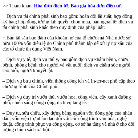
>> Tham khảo:
Hóa đơn điện tử
,
Báo giá hóa đơn điện tử
.
+ Dịch vụ tài chính phái sinh bao gồm: hoán đổi lãi suất; hợp đồng
kỳ hạn; hợp đồng tương lai; quyền chọn mua, bán ngoại tệ; dịch vụ
tài chính phái sinh khác theo quy định của pháp luật;
+ Bán tài sản bảo đảm của khoản nợ của tổ chức mà Nhà nước sở
hữu 100% vốn điều lệ do Chính phủ thành lập để xử lý nợ xấu của
các tổ chức tín dụng Việt Nam.
– Dịch vụ y tế, dịch vụ thú y, bao gồm dịch vụ khám bệnh, chữa
bệnh, phòng bệnh cho người và vật nuôi; dịch vụ chăm sóc người
cao tuổi, người khuyết tật.
– Dịch vụ bưu chính, viễn thông công ích và In-ter-net phổ cập theo
chương trình của Chính phủ.
– Dịch vụ duy trì vườn thú, vườn hoa, công viên, cây xanh đường
phố, chiếu sáng công cộng; dịch vụ tang lễ.
– Duy tu, sửa chữa, xây dựng bằng nguồn vốn đóng góp của nhân
dân, vốn viện trợ nhân đạo đối với các công trình văn hóa, nghệ
thuật, công trình phục vụ công cộng, cơ sở hạ tầng và nhà ở cho đối
tượng chính sách xã hội.