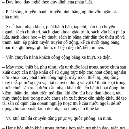
– Dạy học, dạy nghề theo quy định của pháp luật.
– Phát sóng truyền thanh, truyền hình bằng nguồn vốn ngân sách
nhà nước.
– Xuất bản, nhập khẩu, phát hành báo, tạp chí, bản tin chuyên
ngành, sách chính trị, sách giáo khoa, giáo trình, sách văn bản pháp
luật, sách khoa học – kỹ thuật, sách in bằng chữ dân tộc thiểu số và
tranh, ảnh, áp phích tuyên truyền cổ động, kể cả dưới dạng băng
hoặc đĩa ghi tiếng, ghi hình, dữ liệu điện tử; tiền, in tiền.
– Vận chuyển hành khách công cộng bằng xe buýt, xe điện.
– Máy móc, thiết bị, phụ tùng, vật tư thuộc loại trong nước chưa sản
xuất được cần nhập khẩu để sử dụng trực tiếp cho hoạt động nghiên
cứu khoa học, phát triển công nghệ; máy móc, thiết bị, phụ tùng
thay thế, phương tiện vận tải chuyên dùng và vật tư thuộc loại trong
nước chưa sản xuất được cần nhập khẩu để tiến hành hoạt động tìm
kiếm, thăm dò, phát triển mỏ dầu, khí đốt; tàu bay, dàn khoan, tàu
thủy thuộc loại trong nước chưa sản xuất được cần nhập khẩu để tạo
tài sản cố định của doanh nghiệp hoặc thuê của nước ngoài để sử
dụng cho sản xuất, kinh doanh, cho thuê, cho thuê lại.
– Vũ khí, khí tài chuyên dùng phục vụ quốc phòng, an ninh.
– Hàng hóa nhập khẩu trong trường hợp viện trợ nhân đạo, viện trợ