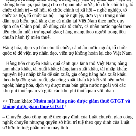
không hoàn lại; quà tặng cho cơ quan nhà nước, tổ chức chính trị, tổ
chức chính trị – xã hội, tổ chức chính trị xã hội – nghề nghiệp, tổ
chức xã hội, tổ chức xã hội – nghề nghiệp, đơn vị vũ trang nhân
dân; quà biếu, quà tặng cho cá nhân tại Việt Nam theo mức quy
định của Chính phủ; đồ dùng của tổ chức, cá nhân nước ngoài theo
tiêu chuẩn miễn trừ ngoại giao; hàng mang theo người trong tiêu
chuẩn hành lý miễn thuế.
Hàng hóa, dịch vụ bán cho tổ chức, cá nhân nước ngoài, tổ chức
quốc tế để viện trợ nhân đạo, viện trợ không hoàn lại cho Việt Nam.
– Hàng hóa chuyển khẩu, quá cảnh qua lãnh thổ Việt Nam; hàng
tạm nhập khẩu, tái xuất khẩu; hàng tạm xuất khẩu, tái nhập khẩu;
nguyên liệu nhập khẩu để sản xuất, gia công hàng hóa xuất khẩu
theo hợp đồng sản xuất, gia công xuất khẩu ký kết với bên nước
ngoài; hàng hóa, dịch vụ được mua bán giữa nước ngoài với các
khu phi thuế quan và giữa các khu phi thuế quan với nhau.
>> Tham khảo:
Nhóm mặt hàng nào được giảm thuế GTGT và
không được giảm thuế GTGT
?
– Chuyển giao công nghệ theo quy định của Luật chuyển giao công
nghệ; chuyển nhượng quyền sở hữu trí tuệ theo quy định của Luật
sở hữu trí tuệ; phần mềm máy tính.