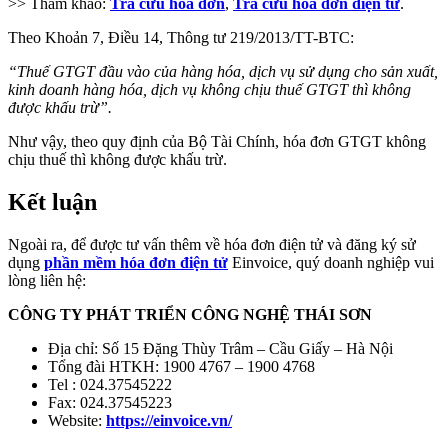
>> Tham khảo:
Tra cứu hóa đơn
,
Tra cứu hóa đơn điện tử
.
Theo Khoản 7, Điều 14, Thông tư 219/2013/TT-BTC:
“Thuế GTGT đầu vào của hàng hóa, dịch vụ sử dụng cho sản xuất,
kinh doanh hàng hóa, dịch vụ không chịu thuế GTGT thì không
được khấu trừ”.
Như vậy, theo quy định của Bộ Tài Chính, hóa đơn GTGT không
chịu thuế thì không được khấu trừ.
Kết luận
Ngoài ra, để được tư vấn thêm về hóa đơn điện tử và đăng ký sử
dụng
phần mềm hóa đơn điện tử
Einvoice, quý doanh nghiệp vui
lòng liên hệ:
CÔNG TY PHÁT TRIỂN CÔNG NGHỆ THÁI SƠN
Địa chỉ: Số 15 Đặng Thùy Trâm – Cầu Giấy – Hà Nội
Tổng đài HTKH: 1900 4767 – 1900 4768
Tel : 024.37545222
Fax: 024.37545223
Website:
https://einvoice.vn/