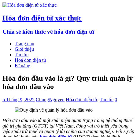
Hóa đơn điện tử xác thực
Chia sẻ kiến thức về hóa đơn điện tử
Trang chủ
Giới thiệu
Tin tức
Hoá đơn điện tử
Kĩ năng
Hóa đơn đầu vào là gì? Quy trình quản lý
hóa đơn đầu vào
5 Tháng 9, 2025
ChungNguyen
Hóa đơn điện tử
,
Tin tức
0
Hóa đơn đầu vào là một khái niệm quan trọng trong hệ thống thuế
giá trị gia tăng (GTGT) tại Việt Nam, đóng vai trò thiết yếu trong
việc khấu trừ thuế và quản lý tài chính của doanh nghiệp. Với sự áp
dụng bắt buộc của
hóa đơn điện tử
(HĐĐT) theo Nghị định