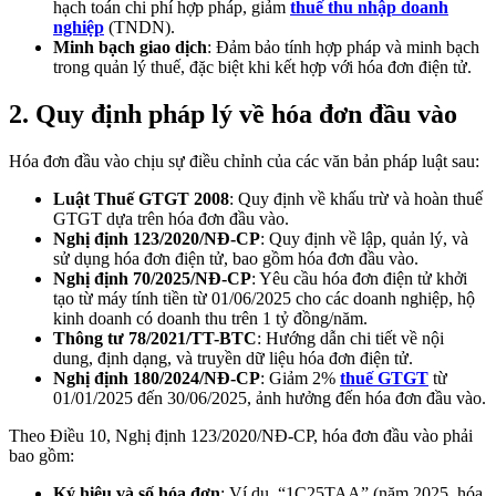
hạch toán chi phí hợp pháp, giảm
thuế thu nhập doanh
nghiệp
(TNDN).
Minh bạch giao dịch
: Đảm bảo tính hợp pháp và minh bạch
trong quản lý thuế, đặc biệt khi kết hợp với hóa đơn điện tử.
2.
Quy định pháp lý về hóa đơn đầu vào
Hóa đơn đầu vào chịu sự điều chỉnh của các văn bản pháp luật sau:
Luật Thuế GTGT 2008
: Quy định về khấu trừ và hoàn thuế
GTGT dựa trên hóa đơn đầu vào.
Nghị định 123/2020/NĐ-CP
: Quy định về lập, quản lý, và
sử dụng hóa đơn điện tử, bao gồm hóa đơn đầu vào.
Nghị định 70/2025/NĐ-CP
: Yêu cầu hóa đơn điện tử khởi
tạo từ máy tính tiền từ 01/06/2025 cho các doanh nghiệp, hộ
kinh doanh có doanh thu trên 1 tỷ đồng/năm.
Thông tư 78/2021/TT-BTC
: Hướng dẫn chi tiết về nội
dung, định dạng, và truyền dữ liệu hóa đơn điện tử.
Nghị định 180/2024/NĐ-CP
: Giảm 2%
thuế GTGT
từ
01/01/2025 đến 30/06/2025, ảnh hưởng đến hóa đơn đầu vào.
Theo Điều 10, Nghị định 123/2020/NĐ-CP, hóa đơn đầu vào phải
bao gồm:
Ký hiệu và số hóa đơn
: Ví dụ, “1C25TAA” (năm 2025, hóa