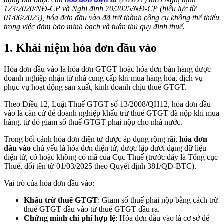
123/2020/NĐ-CP và Nghị định 70/2025/NĐ-CP (hiệu lực từ
01/06/2025), hóa đơn đầu vào đã trở thành công cụ không thể thiếu
trong việc đảm bảo minh bạch và tuân thủ quy định thuế.
1.
Khái niệm hóa đơn đầu vào
Hóa đơn đầu vào là hóa đơn GTGT hoặc hóa đơn bán hàng được
doanh nghiệp nhận từ nhà cung cấp khi mua hàng hóa, dịch vụ
phục vụ hoạt động sản xuất, kinh doanh chịu thuế GTGT.
Theo Điều 12, Luật Thuế GTGT số 13/2008/QH12, hóa đơn đầu
vào là căn cứ để doanh nghiệp khấu trừ thuế GTGT đã nộp khi mua
hàng, từ đó giảm số thuế GTGT phải nộp cho nhà nước.
Trong bối cảnh hóa đơn điện tử được áp dụng rộng rãi,
hóa đơn
đầu vào
chủ yếu là hóa đơn điện tử, được lập dưới dạng dữ liệu
điện tử, có hoặc không có mã của Cục Thuế (trước đây là Tổng cục
Thuế, đổi tên từ 01/03/2025 theo Quyết định 381/QĐ-BTC).
Vai trò của hóa đơn đầu vào:
Khấu trừ thuế GTGT
: Giảm số thuế phải nộp bằng cách trừ
thuế GTGT đầu vào từ thuế GTGT đầu ra.
Chứng minh chi phí hợp lệ
: Hóa đơn đầu vào là cơ sở để