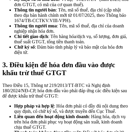
đơn GTGT, có mã của cơ quan thuế).
Thông tin người bán
: Tên, mã số thuế, địa chỉ (cập nhật
theo địa bàn hành chính mới từ 01/07/2025, theo Thông báo
1674/TB-CCTKV.VIII-VPH).
Thông tin người mua
: Tên, mã số thuế, địa chỉ của doanh
nghiệp nhận hóa đơn.
Chi tiết giao dịch
: Tên hàng hóa/dịch vụ, số lượng, đơn giá,
thuế suất GTGT, tổng tiền thanh toán.
Chữ ký số
: Đảm bảo tính pháp lý và bảo mật của hóa đơn
điện tử.
3.
Điều kiện để hóa đơn đầu vào được
khấu trừ thuế GTGT
Theo Điều 15, Thông tư 219/2013/TT-BTC và Nghị định
180/2024/NĐ-CP, hóa đơn đầu vào phải đáp ứng các điều kiện sau
để được khấu trừ thuế GTGT:
Hợp pháp và hợp lệ
: Hóa đơn phải có đầy đủ nội dung theo
quy định, có chữ ký số, và được truyền đến Cục Thuế.
Liên quan đến hoạt động kinh doanh
: Hàng hóa, dịch vụ
trên hóa đơn phải phục vụ hoạt động sản xuất, kinh doanh
chịu thuế GTGT.