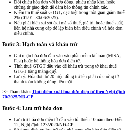
Đối chiếu hóa đơn với hợp đồng, phiếu nhập kho, hoặc
chứng từ giao dịch để đảm bảo thông tin chính xác.
Kiểm tra thuế suất GTGT, đặc biệt trong thời gian giảm thuế
2% (01/01–30/06/2025).
Nếu phát hiện sai sót (sai mã số thuế, giá trị, hoặc thuế suất),
liên hệ nhà cung cấp để lập biên bản điều chỉnh và hóa đơn
điều chỉnh.
Bước 3:
Hạch toán và khấu trừ
Ghi nhận hóa đơn đầu vào vào phần mềm kế toán (MISA,
Fast) hoặc hệ thống hóa đơn điện tử.
Tính thuế GTGT đầu vào để khấu trừ trong tờ khai thuế
GTGT hàng tháng/quý.
Lưu ý: Hóa đơn từ 20 triệu đồng trở lên phải có chứng từ
thanh toán không dùng tiền mặt.
>> Tham khảo:
Thời điểm xuất hóa đơn điện tử theo Nghị định
70/2025/NĐ-CP
.
Bước 4:
Lưu trữ hóa đơn
Lưu trữ hóa đơn điện tử đầu vào tối thiểu 10 năm theo Điều
12, Nghị định 123/2020/NĐ-CP.
Sử dụng dịch vụ lưu trữ của nhà cung cấp hóa đơn điện tử