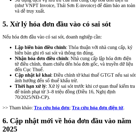
(như VNPT Invoice, Thái Sơn E-invoice) để đảm bảo an toàn
và dễ truy xuất.
5.
Xử lý hóa đơn đầu vào có sai sót
Nếu hóa đơn đầu vào có sai sót, doanh nghiệp cần:
Lập biên bản điều chỉnh
: Thỏa thuận với nhà cung cấp, ký
biên bản ghi rõ sai sót và thông tin đúng.
Nhận hóa đơn điều chỉnh
: Nhà cung cấp lập hóa đơn điện
tử điều chỉnh, tham chiếu đến hóa đơn gốc, và truyền dữ liệu
đến Cục Thuế.
Cập nhật kê khai
: Điều chỉnh tờ khai thuế GTGT nếu sai sót
ảnh hưởng đến số thuế khấu trừ.
Thời hạn xử lý
: Xử lý sai sót trước khi cơ quan thuế kiểm tra
để tránh phạt từ 3–8 triệu đồng (Điều 16, Nghị định
70/2025/NĐ-CP).
>> Tham khảo:
Tra cứu hóa đơn
;
Tra cứu hóa đơn điện tử
.
6.
Cập nhật mới về hóa đơn đầu vào năm
2025