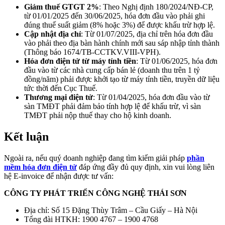
Giảm thuế GTGT 2%
: Theo Nghị định 180/2024/NĐ-CP,
từ 01/01/2025 đến 30/06/2025, hóa đơn đầu vào phải ghi
đúng thuế suất giảm (8% hoặc 3%) để được khấu trừ hợp lệ.
Cập nhật địa chỉ
: Từ 01/07/2025, địa chỉ trên hóa đơn đầu
vào phải theo địa bàn hành chính mới sau sáp nhập tỉnh thành
(Thông báo 1674/TB-CCTKV.VIII-VPH).
Hóa đơn điện tử từ máy tính tiền
: Từ 01/06/2025, hóa đơn
đầu vào từ các nhà cung cấp bán lẻ (doanh thu trên 1 tỷ
đồng/năm) phải được khởi tạo từ máy tính tiền, truyền dữ liệu
tức thời đến Cục Thuế.
Thương mại điện tử
: Từ 01/04/2025, hóa đơn đầu vào từ
sàn TMĐT phải đảm bảo tính hợp lệ để khấu trừ, vì sàn
TMĐT phải nộp thuế thay cho hộ kinh doanh.
Kết luận
Ngoài ra, nếu quý doanh nghiệp đang tìm kiếm giải pháp
phần
mềm hóa đơn điện tử
đáp ứng đầy đủ quy định, xin vui lòng liên
hệ E-invoice để nhận được tư vấn:
CÔNG TY PHÁT TRIỂN CÔNG NGHỆ THÁI SƠN
Địa chỉ: Số 15 Đặng Thùy Trâm – Cầu Giấy – Hà Nội
Tổng đài HTKH: 1900 4767 – 1900 4768