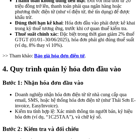
Thanh toán không dùng tiền mặt
: Đối với hóa đơn từ 20
triệu đồng trở lên, thanh toán phải qua ngân hàng hoặc
phương thức điện tử (như ví điện tử, thẻ tín dụng) để được
khấu trừ.
Đúng thời hạn kê khai
: Hóa đơn đầu vào phải được kê khai
trong kỳ thuế tương ứng, trước khi cơ quan thuế kiểm tra.
Thuế suất chính xác
: Đặc biệt trong thời gian giảm 2% thuế
GTGT (01/01–30/06/2025), hóa đơn phải ghi đúng thuế suất
(ví dụ, 8% thay vì 10%).
>> Tham khảo:
Báo giá hóa đơn điện tử
.
4.
Quy trình quản lý hóa đơn đầu vào
Bước 1:
Nhận hóa đơn đầu vào
Doanh nghiệp nhận hóa đơn điện tử từ nhà cung cấp qua
email, SMS, hoặc hệ thống hóa đơn điện tử (như Thái Sơn E-
invoice, EasyInvoice).
Kiểm tra tính hợp lệ: Xác minh thông tin người bán, ký hiệu
hóa đơn (ví dụ, “1C25TAA”), và chữ ký số.
Bước 2:
Kiểm tra và đối chiếu