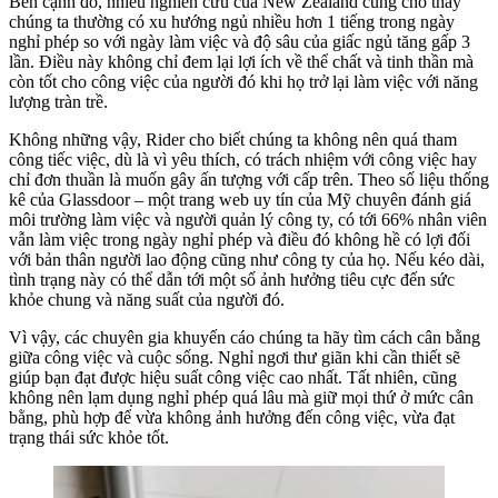
Bên cạnh đó, nhiều nghiên cứu của New Zealand cũng cho thấy
chúng ta thường có xu hướng ngủ nhiều hơn 1 tiếng trong ngày
nghỉ phép so với ngày làm việc và độ sâu của giấc ngủ tăng gấp 3
lần. Điều này không chỉ đem lại lợi ích về thể chất và tinh thần mà
còn tốt cho công việc của người đó khi họ trở lại làm việc với năng
lượng tràn trề.
Không những vậy, Rider cho biết chúng ta không nên quá tham
công tiếc việc, dù là vì yêu thích, có trách nhiệm với công việc hay
chỉ đơn thuần là muốn gây ấn tượng với cấp trên. Theo số liệu thống
kê của Glassdoor – một trang web uy tín của Mỹ chuyên đánh giá
môi trường làm việc và người quản lý công ty, có tới 66% nhân viên
vẫn làm việc trong ngày nghỉ phép và điều đó không hề có lợi đối
với bản thân người lao động cũng như công ty của họ. Nếu kéo dài,
tình trạng này có thể dẫn tới một số ảnh hưởng tiêu cực đến sức
khỏe chung và năng suất của người đó.
Vì vậy, các chuyên gia khuyến cáo chúng ta hãy tìm cách cân bằng
giữa công việc và cuộc sống. Nghỉ ngơi thư giãn khi cần thiết sẽ
giúp bạn đạt được hiệu suất công việc cao nhất. Tất nhiên, cũng
không nên lạm dụng nghỉ phép quá lâu mà giữ mọi thứ ở mức cân
bằng, phù hợp để vừa không ảnh hưởng đến công việc, vừa đạt
trạng thái sức khỏe tốt.