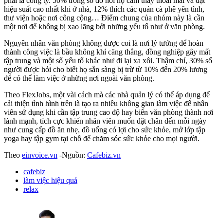
phải là công ty. 50% trong số đó nói họ cảm thấy thoải mái và đạt
hiệu suất cao nhất khi ở nhà, 12% thích các quán cà phê yên tĩnh,
thư viện hoặc nơi công cộng… Điểm chung của nhóm này là cần
một nơi để không bị xao lãng bởi những yếu tố như ở văn phòng.
Nguyên nhân văn phòng không được coi là nơi lý tưởng để hoàn
thành công việc là bầu không khí căng thẳng, đồng nghiệp gây mất
tập trung và một số yếu tố khác như đi lại xa xôi. Thậm chí, 30% số
người được hỏi cho biết họ sẵn sàng bị trừ từ 10% đến 20% lương
để có thể làm việc ở những nơi ngoài văn phòng.
Theo FlexJobs, một vài cách mà các nhà quản lý có thể áp dụng để
cải thiện tình hình trên là tạo ra nhiều không gian làm việc để nhân
viên sử dụng khi cần tập trung cao độ hay biến văn phòng thành nơi
lành mạnh, tích cực khiến nhân viên muốn đặt chân đến mỗi ngày
như cung cấp đồ ăn nhẹ, đồ uống có lợi cho sức khỏe, mở lớp tập
yoga hay tập gym tại chỗ để chăm sóc sức khỏe cho mọi người.
Theo
einvoice.vn
-Nguồn:
Cafebiz.vn
cafebiz
làm việc hiệu quả
relax