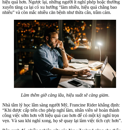
hiệu quả hơn. Ngược lại, những người ít nghỉ phép hoặc thường
xuyên tăng ca lại có xu hướng “làm nhiều, hiệu quả chẳng bao
nhiêu” và còn mắc nhiều căn bệnh như thừa cân, trầm cảm.
Làm thêm giờ càng lâu, hiệu suất sẽ càng giảm.
Nhà tâm lý học lâm sàng người Mỹ, Francine Rider khẳng định:
“Khi được cấp trên cho phép nghỉ làm, nhân viên sẽ hoàn thành
công việc sớm hơn với hiệu quả cao hơn để có một kỳ nghỉ trọn
vẹn. Và sau khi nghỉ xong, họ sẽ quay lại làm việc tích cực hơn”.