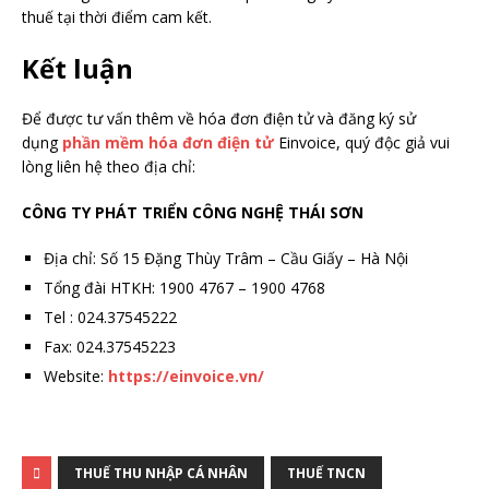
thuế tại thời điểm cam kết.
Kết luận
Để được tư vấn thêm về hóa đơn điện tử và đăng ký sử
dụng
phần mềm hóa đơn điện tử
Einvoice, quý độc giả vui
lòng liên hệ theo địa chỉ:
CÔNG TY PHÁT TRIỂN CÔNG NGHỆ THÁI SƠN
Địa chỉ: Số 15 Đặng Thùy Trâm – Cầu Giấy – Hà Nội
Tổng đài HTKH: 1900 4767 – 1900 4768
Tel : 024.37545222
Fax: 024.37545223
Website:
https://einvoice.vn/
THUẾ THU NHẬP CÁ NHÂN
THUẾ TNCN