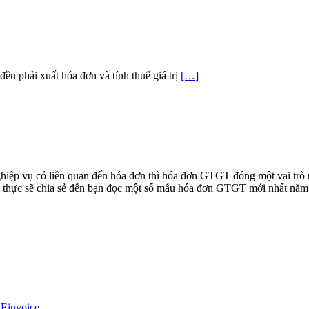
đều phải xuất hóa đơn và tính thuế giá trị
[…]
iệp vụ có liên quan đến hóa đơn thì hóa đơn GTGT đóng một vai trò rấ
 xã thực sẽ chia sẻ đến bạn đọc một số mẫu hóa đơn GTGT mới nhất năm
 Einvoice