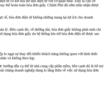
n tử có kết nối dữ liệu điện tử với cơ quan thuế. Đây là căn cứ
 thay thế hoàn toàn hóa đơn giấy. Chính Phủ đã sớm nhìn nhận được
ực tế, hóa đơn điện tử không những mang lại lợi ích cho doanh
uản lý. Bên cạnh đó, về đường dài, hóa đơn giấy không phát sinh chi
 sử dụng hóa đơn giấy do hệ thống lưu trữ hóa đơn điện tử được sao
p lo ngại sự thay đổi khiến khách hàng không quen với hình thức
khăn và không theo kịp.
c hướng dẫn cụ thể từ nhà cung cấp phần mềm, bên cạnh đó là hỗ trợ
ì phải chăng doanh nghiệp đang lo lắng thừa về việc sử dụng hóa đơn