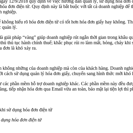
ày 12/9/2018 quy định về việc hướng dẫn quản lý, sử dụng hóa đơn điệ
hóa đơn điện tử. Quy định này là bắt buộc với tất cả doanh nghiệp để
h nghiệp.
ế không hiểu rõ hóa đơn điện tử có tốt hơn hóa đơn giấy hay không. Th
 quản lý.
là giải pháp “vàng” giúp doanh nghiệp rút ngắn thời gian trong khâu q
 thủ thủ tục hành chính thuế; khắc phục rủi ro làm mất, hỏng, cháy khi
 đơn là khó xảy ra.
uen không những của doanh nghiệp mà còn của khách hàng. Doanh nghiệ
với cách sử dụng quản lý hóa đơn giấy, chuyển sang hình thức mới khó 
 như các phần mềm hỗ trợ doanh nghiệp khác. Các phần mềm này đều đượ
hàng, tiếp nhận hóa đơn qua Email vừa an toàn, bảo mật lại tiện lợi th
 khi sử dụng hóa đơn điện tử
ử dụng hóa đơn điện tử