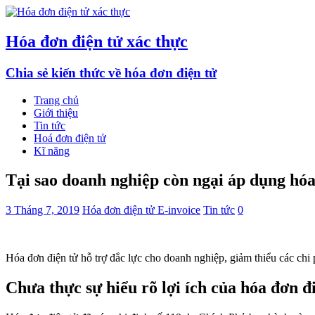
Hóa đơn điện tử xác thực
Chia sẻ kiến thức về hóa đơn điện tử
Trang chủ
Giới thiệu
Tin tức
Hoá đơn điện tử
Kĩ năng
Tại sao doanh nghiệp còn ngại áp dụng hóa
3 Tháng 7, 2019
Hóa đơn điện tử E-invoice
Tin tức
0
Hóa đơn điện tử hỗ trợ đắc lực cho doanh nghiệp, giảm thiểu các chi 
Chưa thực sự hiểu rõ lợi ích của hóa đơn đ