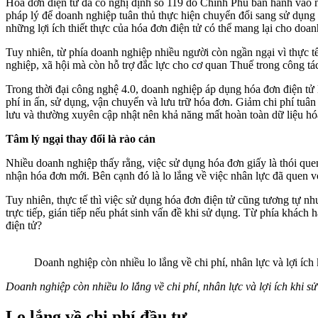
Hóa đơn điện tử đã có nghị định số 119 do Chính Phủ ban hành vào ng
pháp lý để doanh nghiệp tuân thủ thực hiện chuyển đổi sang sử dụng 
những lợi ích thiết thực của hóa đơn điện tử có thể mang lại cho doan
Tuy nhiên, từ phía doanh nghiệp nhiều người còn ngần ngại vì thực t
nghiệp, xã hội mà còn hỗ trợ đắc lực cho cơ quan Thuế trong công tác
Trong thời đại công nghệ 4.0, doanh nghiệp áp dụng hóa đơn điện tử 
phí in ấn, sử dụng, vận chuyển và lưu trữ hóa đơn. Giảm chi phí tuân
lưu và thường xuyên cập nhật nên khả năng mất hoàn toàn dữ liệu hóa
Tâm lý ngại thay đổi là rào cản
Nhiều doanh nghiệp thấy rằng, việc sử dụng hóa đơn giấy là thói q
nhận hóa đơn mới. Bên cạnh đó là lo lắng về việc nhân lực đã quen 
Tuy nhiên, thực tế thì việc sử dụng hóa đơn điện tử cũng tương tự
trực tiếp, gián tiếp nếu phát sinh vấn đề khi sử dụng. Từ phía khách 
điện tử?
Doanh nghiệp còn nhiều lo lắng về chi phí, nhân lực và lợi ích
Doanh nghiệp còn nhiều lo lắng về chi phí, nhân lực và lợi ích khi s
Lo lắng về chi phí đầu tư