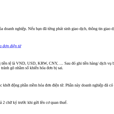
a doanh nghiệp. Nếu bạn đã từng phát sinh giao dịch, thông tin giao dị
a đơn điện tử
vị tiền tệ là VND, USD, KRW, CNY, … Sau đó ghi tiền hàng/ dịch vụ bằ
 tránh gõ nhầm số khiến hóa đơn bị sai.
úc khởi động phần mềm hóa đơn điện tử. Phần này doanh nghiệp đã có 
 2 chữ ký trước khi gửi lên cơ quan thuế.