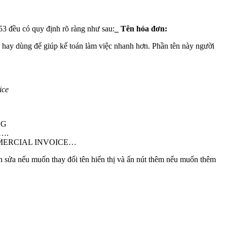
153 đều có quy định rõ ràng như sau:
_ Tên hóa đơn:
 hay dùng để giúp kế toán làm việc nhanh hơn. Phần tên này người
ice
NG
 ….
 COMMERCIAL INVOICE…
h sửa nếu muốn thay đổi tên hiển thị và ấn nút thêm nếu muốn thêm