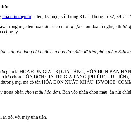
a đơn
ng
hóa đơn điện tử
là tên, ký hiệu, số. Trong 3 bản Thông tư 32, 39 và 
iấy. Trong mục tên hóa đơn sẽ có những lựa chọn doanh nghiệp thường
a công ty.
ỉnh sửa nội dung bắt buộc của hóa đơn điện tử trên phần mềm E-Invo
sẽ chỉ đơn giản là HÓA ĐƠN GIÁ TRỊ GIA TĂNG, HÓA ĐƠN BÁN HÀ
thì thêm lựa chọn HÓA ĐƠN GIÁ TRỊ GIA TĂNG (PHIẾU THU TIỀN),
 tập quán thương mại mà có tên HÓA ĐƠN XUẤT KHẨU, INVOICE,
ay trong phần
chọn mẫu hóa đơn
. Bạn vào phần chọn mẫu, ấn nút chỉn
CTM đối với máy tính tiền.