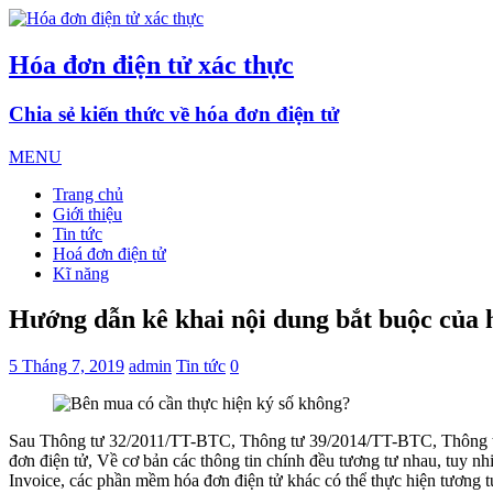
Hóa đơn điện tử xác thực
Chia sẻ kiến thức về hóa đơn điện tử
MENU
Trang chủ
Giới thiệu
Tin tức
Hoá đơn điện tử
Kĩ năng
Hướng dẫn kê khai nội dung bắt buộc của 
5 Tháng 7, 2019
admin
Tin tức
0
Sau Thông tư 32/2011/TT-BTC, Thông tư 39/2014/TT-BTC, Thông tư
đơn điện tử, Về cơ bản các thông tin chính đều tương tư nhau, tuy n
Invoice, các phần mềm hóa đơn điện tử khác có thể thực hiện tương t