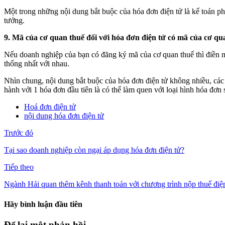
Một trong những nội dung bắt buộc của hóa đơn điện tử là kế toán phả
tưởng.
9. Mã của cơ quan thuế đối với hóa đơn điện tử có mã của cơ qu
Nếu doanh nghiệp của bạn có đăng ký mã của cơ quan thuế thì điền 
thống nhất với nhau.
Nhìn chung, nội dung bắt buộc của hóa đơn điện tử không nhiều, các 
hành với 1 hóa đơn đầu tiên là có thể làm quen với loại hình hóa đơn 
Hoá đơn điện tử
nội dung hóa đơn điện tử
Trước đó
Tại sao doanh nghiệp còn ngại áp dụng hóa đơn điện tử?
Tiếp theo
Ngành Hải quan thêm kênh thanh toán với chương trình nộp thuế điệ
Hãy bình luận đầu tiên
Để lại một phản hồi