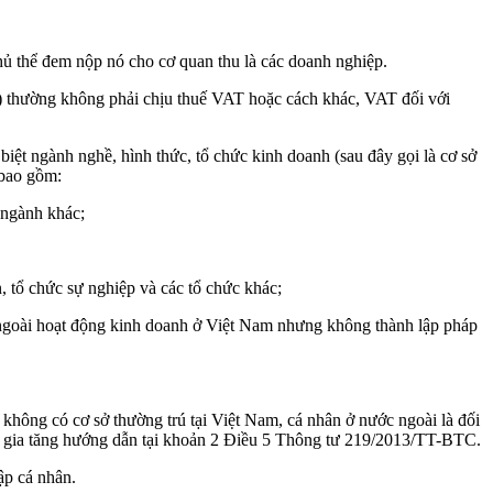
chủ thể đem nộp nó cho cơ quan thu là các doanh nghiệp.
ài) thường không phải chịu thuế VAT hoặc cách khác, VAT đối với
 biệt ngành nghề, hình thức, tổ chức kinh doanh (sau đây gọi là cơ sở
 bao gồm:
 ngành khác;
n, tổ chức sự nghiệp và các tổ chức khác;
c ngoài hoạt động kinh doanh ở Việt Nam nhưng không thành lập pháp
không có cơ sở thường trú tại Việt Nam, cá nhân ở nước ngoài là đối
 trị gia tăng hướng dẫn tại khoản 2 Điều 5 Thông tư 219/2013/TT-BTC.
ập cá nhân.