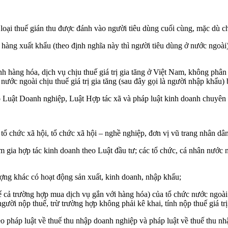
t loại thuế gián thu được đánh vào người tiêu dùng cuối cùng, mặc dù 
n hàng xuất khẩu (theo định nghĩa này thì người tiêu dùng ở nước ngo
anh hàng hóa, dịch vụ chịu thuế giá trị gia tăng ở Việt Nam, không phân
ước ngoài chịu thuế giá trị gia tăng (sau đây gọi là người nhập khẩu)
o Luật Doanh nghiệp, Luật Hợp tác xã và pháp luật kinh doanh chuyên
i, tổ chức xã hội, tổ chức xã hội – nghề nghiệp, đơn vị vũ trang nhân dâ
m gia hợp tác kinh doanh theo Luật đầu tư; các tổ chức, cá nhân nướ
ượng khác có hoạt động sản xuất, kinh doanh, nhập khẩu;
 cả trường hợp mua dịch vụ gắn với hàng hóa) của tổ chức nước ngoài 
 người nộp thuế, trừ trường hợp không phải kê khai, tính nộp thuế giá
o pháp luật về thuế thu nhập doanh nghiệp và pháp luật về thuế thu nh