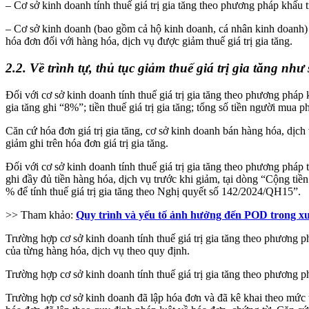
– Cơ sở kinh doanh tính thuế giá trị gia tăng theo phương pháp khấu t
– Cơ sở kinh doanh (bao gồm cả hộ kinh doanh, cá nhân kinh doanh) tí
hóa đơn đối với hàng hóa, dịch vụ được giảm thuế giá trị gia tăng.
2.2. Về trình tự, thủ tục giảm thuế giá trị gia tăng như
Đối với cơ sở kinh doanh tính thuế giá trị gia tăng theo phương pháp kh
gia tăng ghi “8%”; tiền thuế giá trị gia tăng; tổng số tiền người mua p
Căn cứ hóa đơn giá trị gia tăng, cơ sở kinh doanh bán hàng hóa, dịch v
giảm ghi trên hóa đơn giá trị gia tăng.
Đối với cơ sở kinh doanh tính thuế giá trị gia tăng theo phương pháp 
ghi đầy đủ tiền hàng hóa, dịch vụ trước khi giảm, tại dòng “Cộng ti
% để tính thuế giá trị gia tăng theo Nghị quyết số 142/2024/QH15”.
>> Tham khảo:
Quy trình và yếu tố ảnh hưởng đến POD trong x
Trường hợp cơ sở kinh doanh tính thuế giá trị gia tăng theo phương ph
của từng hàng hóa, dịch vụ theo quy định.
Trường hợp cơ sở kinh doanh tính thuế giá trị gia tăng theo phương p
Trường hợp cơ sở kinh doanh đã lập hóa đơn và đã kê khai theo mức t