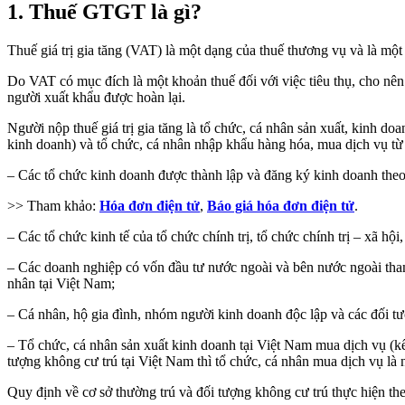
1. Thuế GTGT là gì?
Thuế giá trị gia tăng (VAT) là một dạng của thuế thương vụ và là mộ
Do VAT có mục đích là một khoản thuế đối với việc tiêu thụ, cho nê
người xuất khẩu được hoàn lại.
Người nộp thuế giá trị gia tăng là tổ chức, cá nhân sản xuất, kinh do
kinh doanh) và tổ chức, cá nhân nhập khẩu hàng hóa, mua dịch vụ từ n
– Các tổ chức kinh doanh được thành lập và đăng ký kinh doanh the
>> Tham khảo:
Hóa đơn điện tử
,
Báo giá hóa đơn điện tử
.
– Các tổ chức kinh tế của tổ chức chính trị, tổ chức chính trị – xã hộ
– Các doanh nghiệp có vốn đầu tư nước ngoài và bên nước ngoài tha
nhân tại Việt Nam;
– Cá nhân, hộ gia đình, nhóm người kinh doanh độc lập và các đối t
– Tổ chức, cá nhân sản xuất kinh doanh tại Việt Nam mua dịch vụ (kể
tượng không cư trú tại Việt Nam thì tổ chức, cá nhân mua dịch vụ là
Quy định về cơ sở thường trú và đối tượng không cư trú thực hiện the