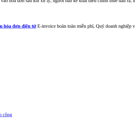
vào hóa đơn sau khi xử lý, người bán kê khai điều chỉnh thuế đầu ra, 
 hóa đơn điện tử
E-invoice hoàn toàn miễn phí, Quý doanh nghiệp vu
nh công