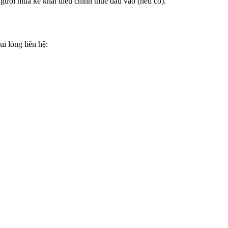
người mua kê khai điều chỉnh thuế đầu vào (nếu có).
i lòng liên hệ: