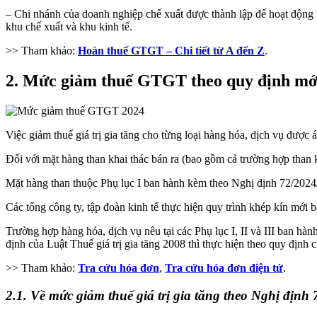
– Chi nhánh của doanh nghiệp chế xuất được thành lập để hoạt động 
khu chế xuất và khu kinh tế.
>> Tham khảo:
Hoàn thuế GTGT – Chi tiết từ A đến Z
.
2. Mức giảm thuế GTGT theo quy định mớ
Việc giảm thuế giá trị gia tăng cho từng loại hàng hóa, dịch vụ được
Đối với mặt hàng than khai thác bán ra (bao gồm cả trường hợp than kh
Mặt hàng than thuộc Phụ lục I ban hành kèm theo Nghị định 72/2024/N
Các tổng công ty, tập đoàn kinh tế thực hiện quy trình khép kín mới bá
Trường hợp hàng hóa, dịch vụ nêu tại các Phụ lục I, II và III ban hà
định của Luật Thuế giá trị gia tăng 2008 thì thực hiện theo quy định c
>> Tham khảo:
Tra cứu hóa đơn
,
Tra cứu hóa đơn điện tử
.
2.1. Về mức giảm thuế giá trị gia tăng theo Nghị địn