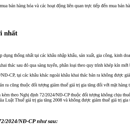
mua bán hàng hóa và các hoạt động liên quan trực tiếp đến mua bán hà
i nhất
 áp dụng thống nhất tại các khâu nhập khẩu, sản xuất, gia công, kinh d
ai thác sau đó qua sàng tuyển, phân loại theo quy trình khép kín mới bá
Đ-CP, tại các khâu khác ngoài khâu khai thác bán ra không được giảm 
n ra cũng thuộc đối tượng giảm thuế giá trị gia tăng đối với mặt hàng t
nh kèm theo Nghị định 72/2024/NĐ-CP thuộc đối tượng không chịu thuế gi
ủa Luật Thuế giá trị gia tăng 2008 và không được giảm thuế giá trị gia 
h 72/2024/NĐ-CP như sau: