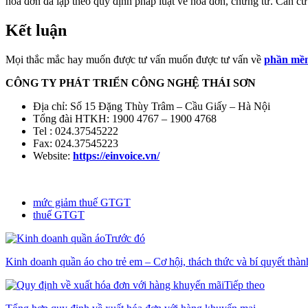
hóa đơn đã lập theo quy định pháp luật về hóa đơn, chứng từ. Căn cứ 
Kết luận
Mọi thắc mắc hay muốn được tư vấn muốn được tư vấn về
phần mềm
CÔNG TY PHÁT TRIỂN CÔNG NGHỆ THÁI SƠN
Địa chỉ: Số 15 Đặng Thùy Trâm – Cầu Giấy – Hà Nội
Tổng đài HTKH: 1900 4767 – 1900 4768
Tel : 024.37545222
Fax: 024.37545223
Website:
https://einvoice.vn/
mức giảm thuế GTGT
thuế GTGT
Trước đó
Kinh doanh quần áo cho trẻ em – Cơ hội, thách thức và bí quyết thà
Tiếp theo