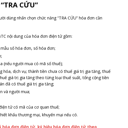
g “TRA CỨU”
 người dùng nhấn chọn chức năng “TRA CỨU” hóa đơn cần
TC nội dung của hóa đơn điện tử gồm:
u mẫu số hóa đơn, số hóa đơn;
n;
ua (nếu người mua có mã số thuế);
g hóa, dịch vụ; thành tiền chưa có thuế giá trị gia tăng, thuế
 thuế giá trị gia tăng theo từng loại thuế suất, tổng cộng tiền
án đã có thuế giá trị gia tăng;
án và người mua;
điện tử có mã của cơ quan thuế;
 chiết khấu thương mại, khuyến mại nếu có.
ố hóa đơn điện tử, ký hiệu hóa đơn điện tử theo