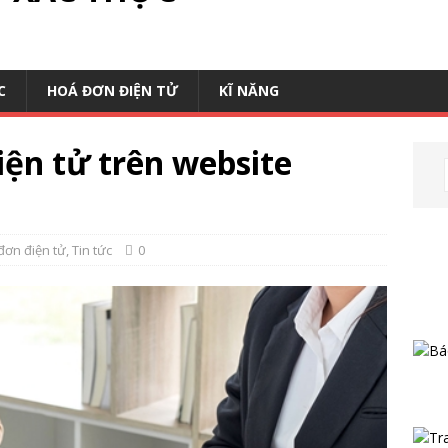
C
HOÁ ĐƠN ĐIỆN TỬ
KĨ NĂNG
iện tử trên website
đơn điện tử
,
Tin tức
0