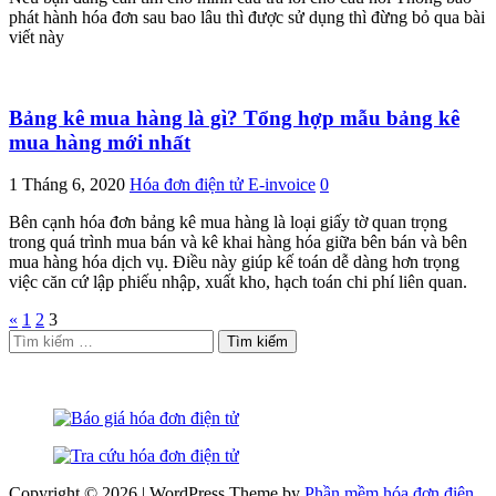
phát hành hóa đơn sau bao lâu thì được sử dụng thì đừng bỏ qua bài
viết này
Bảng kê mua hàng là gì? Tổng hợp mẫu bảng kê
mua hàng mới nhất
1 Tháng 6, 2020
Hóa đơn điện tử E-invoice
0
Bên cạnh hóa đơn bảng kê mua hàng là loại giấy tờ quan trọng
trong quá trình mua bán và kê khai hàng hóa giữa bên bán và bên
mua hàng hóa dịch vụ. Điều này giúp kế toán dễ dàng hơn trọng
việc căn cứ lập phiếu nhập, xuất kho, hạch toán chi phí liên quan.
Phân
«
1
2
3
Tìm
trang
kiếm
bài
cho:
viết
Copyright © 2026 | WordPress Theme by
Phần mềm hóa đơn điện