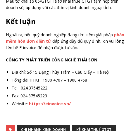
Mẫu tờ khai số 05/GTGT là tờ khai thuế GTGT tạm nộp trên
doanh số, áp dụng với các đơn vị kinh doanh ngoại tỉnh.
Kết luận
Ngoài ra, nếu quý doanh nghiệp đang tìm kiếm giải pháp
phần
mềm hóa đơn điện tử
đáp ứng đầy đủ quy định, xin vui lòng
liên hệ E-invoice để nhận được tư vấn:
CÔNG TY PHÁT TRIỂN CÔNG NGHỆ THÁI SƠN
Địa chỉ: Số 15 Đặng Thùy Trâm – Cầu Giấy – Hà Nội
Tổng đài HTKH: 1900 4767 – 1900 4768
Tel : 024.37545222
Fax: 024.37545223
Website:
https://einvoice.vn/
CHI NHÁNH KINH DOANH
KÊ KHAI THUẾ GTGT