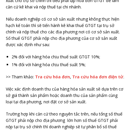
xuất cho trụ sở chính thì đều phải lập hóa đơn GTGT để làm
căn cứ kê khai và nộp thuế tại chi nhánh.
Nếu doanh nghiệp có cơ sở sản xuất nhưng không thực hiện
hạch kế toán thì sẽ tiến hành kê khai thuế GTGT tại trụ sở
chính và nộp thuế cho các địa phương nơi có cơ sở sản xuất.
Số thuế GTGT phải nộp cho địa phương của cơ sở sản xuất
được xác định như sau:
2% đối với hàng hóa chịu thuế suất GTGT 10%;
1% đối với hàng hóa chịu thuế suất 5%;
>> Tham khảo:
Tra cứu hóa đơn
,
Tra cứu hóa đơn điện tử
.
Việc xác định doanh thu của hàng hóa sản xuất sẽ dựa trên cơ
sở giá thành sản phẩm hoặc doanh thu của sản phẩm cùng
loại tại địa phương, nơi đặt cơ sở sản xuất.
Trường hợp khi căn cứ theo nguyên tắc trên, nếu tổng số thuế
GTGT phải nộp cho địa phương lớn hơn số thuế GTGT phải
nộp tại trụ sở chính thì doanh nghiệp sẽ tự phân bổ số thuế