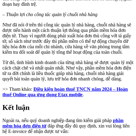
đoạn hay đình trệ.
– Thuận lợi cho công tác quản lý chuỗi nhà hàng
Như đã nói ở trên thì công tác quản lý nhà hàng, chuỗi nhà hàng sẽ
được tiến hành một cách thuận lợi thông qua phần mềm hóa đơn
điện tử. Thay vì người dùng phải xuất hóa đơn thủ công với tá giấy
tờ, sổ sách như trước đây thì phần mềm có thể tự động chuyển dữ
liệu hóa đơn của mỗi chi nhánh, cửa hàng về văn phòng trung tâm
kiểm tra đối soát để quản lý tổng thể hoạt động của toàn chuỗi.
Từ đó, tình hình kinh doanh của từng nhà hàng sẽ được quản lý một
cách chặt chẽ và nhất quán nhất. Như vậy, phần mềm hóa đơn điện
tử ra đời chính là liều thuốc giúp nhà hàng, chuỗi nhà hàng giải
quyết bài toán quản lý, lưu trữ hóa đơn nhanh chóng, dễ dàng.
>> Tham khảo:
Điều kiện hoàn thuế TNCN năm 2024 – Hoàn
thuế Online qua ứng dụng Etax mobile
.
Kết luận
Ngoài ra, nếu quý doanh nghiệp đang tìm kiếm giải pháp
phần
mềm hóa đơn điện tử
đáp ứng đầy đủ quy định, xin vui lòng liên
hệ E-invoice để nhận được tư vấn: