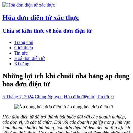
Hóa đơn điện tử xác thực
Chia sẻ kiến thức về hóa đơn điện tử
Trang chủ
Giới thiệu
Tin tức
Hoá đơn điện tử
Kĩ năng
Những lợi ích khi chuỗi nhà hàng áp dụng
hóa đơn điện tử
5 Tháng 7, 2024
ChungNguyen
Hóa đơn điện tử
,
Tin tức
0
Hóa đơn điện tử đã trở thành bắt buộc đối với các doanh nghiệp,
các đơn vị, và các tổ chức. Đối với các doanh nghiệp trong lĩnh vực
kinh doanh chuỗi nhà hàng, hóa đơn điện tử đem đến những lợi ích
vô cùng thiết thực. Hy vọng rằng bai viết sau sẽ đem đến những nội