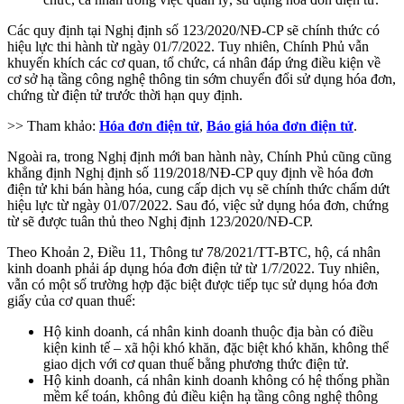
Các quy định tại Nghị định số 123/2020/NĐ-CP sẽ chính thức có
hiệu lực thi hành từ ngày 01/7/2022. Tuy nhiên, Chính Phủ vẫn
khuyến khích các cơ quan, tổ chức, cá nhân đáp ứng điều kiện về
cơ sở hạ tầng công nghệ thông tin sớm chuyển đổi sử dụng hóa đơn,
chứng từ điện tử trước thời hạn quy định.
>> Tham khảo:
Hóa đơn điện tử
,
Báo giá hóa đơn điện tử
.
Ngoài ra, trong Nghị định mới ban hành này, Chính Phủ cũng cũng
khẳng định Nghị định số 119/2018/NĐ-CP quy định về hóa đơn
điện tử khi bán hàng hóa, cung cấp dịch vụ sẽ chính thức chấm dứt
hiệu lực từ ngày 01/07/2022. Sau đó, việc sử dụng hóa đơn, chứng
từ sẽ được tuân thủ theo Nghị định 123/2020/NĐ-CP.
Theo Khoản 2, Điều 11, Thông tư 78/2021/TT-BTC, hộ, cá nhân
kinh doanh phải áp dụng hóa đơn điện tử từ 1/7/2022. Tuy nhiên,
vẫn có một số trường hợp đặc biệt được tiếp tục sử dụng hóa đơn
giấy của cơ quan thuế:
Hộ kinh doanh, cá nhân kinh doanh thuộc địa bàn có điều
kiện kinh tế – xã hội khó khăn, đặc biệt khó khăn, không thể
giao dịch với cơ quan thuế bằng phương thức điện tử.
Hộ kinh doanh, cá nhân kinh doanh không có hệ thống phần
mềm kế toán, không đủ điều kiện hạ tầng công nghệ thông