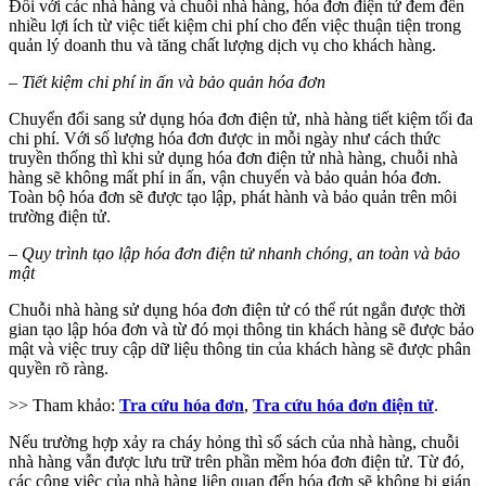
Đối với các nhà hàng và chuỗi nhà hàng, hóa đơn điện tử đem đến
nhiều lợi ích từ việc tiết kiệm chi phí cho đến việc thuận tiện trong
quản lý doanh thu và tăng chất lượng dịch vụ cho khách hàng.
– Tiết kiệm chi phí in ấn và bảo quản hóa đơn
Chuyển đổi sang sử dụng hóa đơn điện tử, nhà hàng tiết kiệm tối đa
chi phí. Với số lượng hóa đơn được in mỗi ngày như cách thức
truyền thống thì khi sử dụng hóa đơn điện tử nhà hàng, chuỗi nhà
hàng sẽ không mất phí in ấn, vận chuyển và bảo quản hóa đơn.
Toàn bộ hóa đơn sẽ được tạo lập, phát hành và bảo quản trên môi
trường điện tử.
– Quy trình tạo lập hóa đơn điện tử nhanh chóng, an toàn và bảo
mật
Chuỗi nhà hàng sử dụng hóa đơn điện tử có thể rút ngắn được thời
gian tạo lập hóa đơn và từ đó mọi thông tin khách hàng sẽ được bảo
mật và việc truy cập dữ liệu thông tin của khách hàng sẽ được phân
quyền rõ ràng.
>> Tham khảo:
Tra cứu hóa đơn
,
Tra cứu hóa đơn điện tử
.
Nếu trường hợp xảy ra cháy hỏng thì sổ sách của nhà hàng, chuỗi
nhà hàng vẫn được lưu trữ trên phần mềm hóa đơn điện tử. Từ đó,
các công việc của nhà hàng liên quan đến hóa đơn sẽ không bị gián