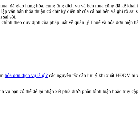
mua, đã giao hàng hóa, cung ứng dịch vụ và bên mua cũng đã kê khai 
 lập văn bản thỏa thuận có chữ ký điện tử của cả hai bên và ghi rõ sai s
 sai sót.
u chỉnh theo quy định của pháp luật về quản lý Thuế và hóa đơn hiện h
iệm
hóa đơn dịch vụ là gì?
các nguyên tắc cần lưu ý khi xuất HĐDV hi v
 vụ bạn có thể để lại nhận xét phía dưới phần bình luận hoặc truy cập 