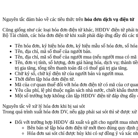
Nguyên tắc đảm bảo về các tiêu thức trên
hóa đơn dịch vụ điện tử
Cũng giống như các loại hóa đơn điện tử khác, HĐDV điện tử phải tu
Bộ Tài chính, các hóa đơn điện tử khi xuất phải đáp ứng đầy đủ các t
Tên hóa đơn, ký hiệu hóa đơn, ký hiệu mẫu số hóa đơn, số hóa
Tên, địa chỉ, mã số thuế của người bán.
Tên, địa chỉ, mã số thuế của người mua (nếu người mua có mã 
Tên, đơn vị tính, số lượng, đơn giá hàng hóa, dịch vụ; thành tiền 
trị gia tăng, tổng tiền thanh toán đã có thuế giá trị gia tăng.
Chữ ký số, chữ ký điện tử của người bán và người mua.
Thời điểm lập hóa đơn điện tử.
Mã của cơ quan thuế đối với hóa đơn điện tử có mã của cơ qua
Yêu cầu phí, lệ phí thuộc ngân sách nhà nước, chiết khấu thươ
Một số trường hợp không cần lập HĐDV điện tử đáp ứng đầy đủ 
Nguyên tắc về xử lý hóa đơn khi bị sai sót
Trong quá trình xuất hóa đơn DV, nếu gặp phải sai sót thì sẽ được xử
Đối với trường hợp HĐDV đã xuất và gửi cho người mua nhưng
Bên bán sẽ lập hóa đơn điện tử mới theo đúng quy định
Hóa đơn sai sót chỉ được hủy khi có sự đồng ý và xác n