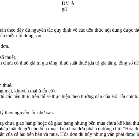
DV là
gì?
ân theo đầy đủ nguyên tắc quy định về các tiêu thức nội dung được th
iêu thức nội dung sau:
 đơn.
số thuế).
chưa có thuế giá trị gia tăng, thuế suất thuế giá trị gia tăng, tổng số tiề
n thuế.
ng mại, khuyến mại (nếu có).
các tiêu thức trên thì sẽ thực hiện theo hướng dẫn của Bộ Tài chính.
 lý theo nguyên tắc như sau:
 chưa giao hàng; hoặc đã giao hàng nhưng bên mua chưa kê khai thu
 pháp luật để gửi cho bên mua. Trên hóa đơn phải có dòng chữ: “Hóa
hận của cả hai bên bán và mua. Hóa đơn dù hủy nhưng vẫn phải được lư