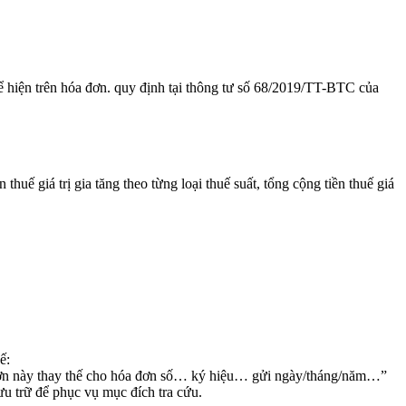
ể hiện trên hóa đơn. quy định tại thông tư số 68/2019/TT-BTC của
n thuế giá trị gia tăng theo từng loại thuế suất, tổng cộng tiền thuế giá
ế:
 đơn này thay thế cho hóa đơn số… ký hiệu… gửi ngày/tháng/năm…”
u trữ để phục vụ mục đích tra cứu.