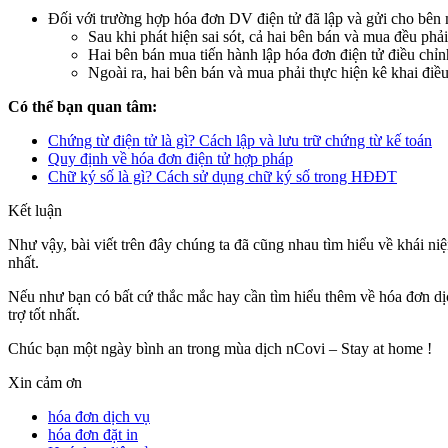
Đối với trường hợp hóa đơn DV điện tử đã lập và gửi cho bên 
Sau khi phát hiện sai sót, cả hai bên bán và mua đều phải
Hai bên bán mua tiến hành lập hóa đơn điện tử điều chỉnh
Ngoài ra, hai bên bán và mua phải thực hiện kê khai điề
Có thể bạn quan tâm:
Chứng từ điện tử là gì? Cách lập và lưu trữ chứng từ kế toán
Quy định về hóa đơn điện tử hợp pháp
Chữ ký số là gì? Cách sử dụng chữ ký số trong HĐĐT
Kết luận
Như vậy, bài viết trên đây chúng ta đã cũng nhau tìm hiểu về khái n
nhất.
Nếu như bạn có bất cứ thắc mắc hay cần tìm hiểu thêm về hóa đơn dịch
trợ tốt nhất.
Chúc bạn một ngày bình an trong mùa dịch nCovi – Stay at home !
Xin cảm ơn
hóa đơn dịch vụ
hóa đơn đặt in