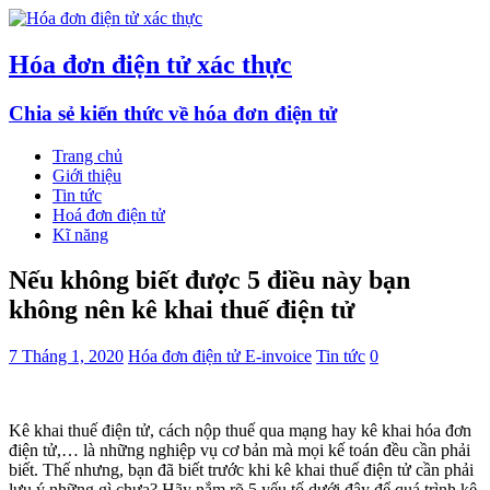
Hóa đơn điện tử xác thực
Chia sẻ kiến thức về hóa đơn điện tử
Trang chủ
Giới thiệu
Tin tức
Hoá đơn điện tử
Kĩ năng
Nếu không biết được 5 điều này bạn
không nên kê khai thuế điện tử
7 Tháng 1, 2020
Hóa đơn điện tử E-invoice
Tin tức
0
Kê khai thuế điện tử, cách nộp thuế qua mạng hay kê khai hóa đơn
điện tử,… là những nghiệp vụ cơ bản mà mọi kế toán đều cần phải
biết. Thế nhưng, bạn đã biết trước khi kê khai thuế điện tử cần phải
lưu ý những gì chưa? Hãy nắm rõ 5 yếu tố dưới đây để quá trình kê