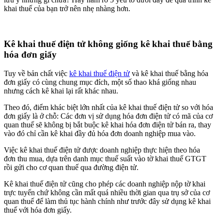
khai thuế của bạn trở nên nhẹ nhàng hơn.
Kê khai thuế điện tử không giống kê khai thuế bằng
hóa đơn giấy
Tuy về bản chất việc
kê khai thuế điện tử
và kê khai thuế bằng hóa
đơn giấy có cùng chung mục đích, một số thao khá giống nhau
nhưng cách kê khai lại rất khác nhau.
Theo đó, điểm khác biệt lớn nhất của kê khai thuế điện tử so với hóa
đơn giấy là ở chỗ: Các đơn vị sử dụng hóa đơn điện tử có mã của cơ
quan thuế sẽ không bị bắt buộc kê khai hóa đơn điện tử bán ra, thay
vào đó chỉ cần kê khai đầy đủ hóa đơn doanh nghiệp mua vào.
Việc kê khai thuế điện tử được doanh nghiệp thực hiện theo hóa
đơn thu mua, dựa trên danh mục thuế suất vào tờ khai thuế GTGT
rồi gửi cho cơ quan thuế qua đường điện tử.
Kê khai thuế điện tử cũng cho phép các doanh nghiệp nộp tờ khai
trực tuyến chứ không cần mất quá nhiều thời gian qua trụ sở của cơ
quan thuế để làm thủ tục hành chính như trước đây sử dụng kê khai
thuế với hóa đơn giấy.