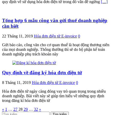
quy định về sử dụng hóa đơn điện tử trong đó vấn đề ngừng
[…]
Tổng hợp 6 mẫu công văn gửi thuế doanh nghiệp
cần biết
22 Tháng 11, 2019
Hóa đơn điện tử E-invoice
0
Gửi báo cáo, công văn cho cơ quan thuế là hoạt động thương niên
của mọi doanh nghiệp. Thông thường thì sẽ do bộ phận kế toán
doanh nghiệp phụ trách khoản này
Quy định về đăng ký hóa đơn điện tử
8 Tháng 11, 2019
Hóa đơn điện tử E-invoice
0
Hóa đơn điện tử ngày càng đóng vay trò quan trọng trong nhiều
doanh nghiệp. Bài viết này sẽ giúp tìm hiểu về những quy định
trong đăng kí hóa đơn điện tử
Phân
«
1
…
27
28
29
…
32
»
Tìm