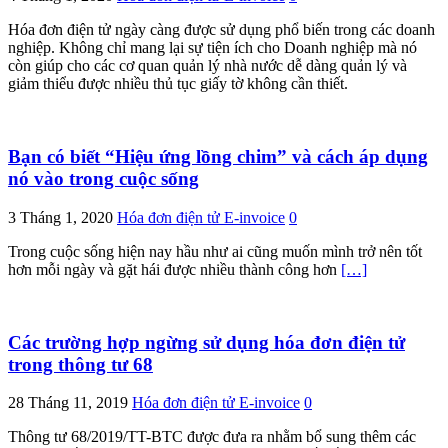
Hóa đơn điện tử ngày càng được sử dụng phổ biến trong các doanh
nghiệp. Không chỉ mang lại sự tiện ích cho Doanh nghiệp mà nó
còn giúp cho các cơ quan quản lý nhà nước dễ dàng quản lý và
giảm thiểu được nhiều thủ tục giấy tờ không cần thiết.
Bạn có biết “Hiệu ứng lồng chim” và cách áp dụng
nó vào trong cuộc sống
3 Tháng 1, 2020
Hóa đơn điện tử E-invoice
0
Trong cuộc sống hiện nay hầu như ai cũng muốn mình trở nên tốt
hơn mỗi ngày và gặt hái được nhiều thành công hơn
[…]
Các trường hợp ngừng sử dụng hóa đơn điện tử
trong thông tư 68
28 Tháng 11, 2019
Hóa đơn điện tử E-invoice
0
Thông tư 68/2019/TT-BTC được đưa ra nhằm bổ sung thêm các