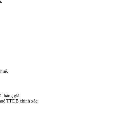
h.
thuế.
i hàng giả.
 thuế TTĐB chính xác.