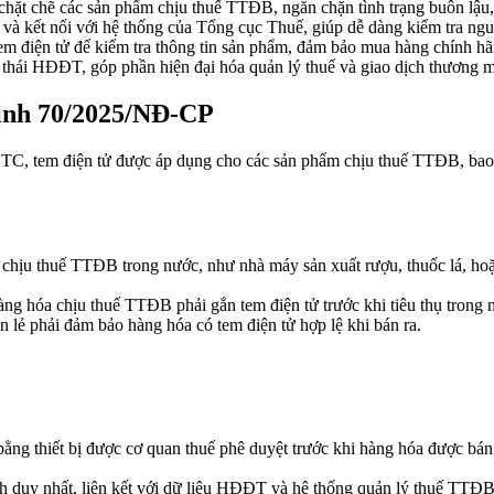
 chặt chẽ các sản phẩm chịu thuế TTĐB, ngăn chặn tình trạng buôn lậu, 
ữ và kết nối với hệ thống của Tổng cục Thuế, giúp dễ dàng kiểm tra ng
em điện tử để kiểm tra thông tin sản phẩm, đảm bảo mua hàng chính hã
h thái HĐĐT, góp phần hiện đại hóa quản lý thuế và giao dịch thương m
ịnh 70/2025/NĐ-CP
, tem điện tử được áp dụng cho các sản phẩm chịu thuế TTĐB, bao g
 chịu thuế TTĐB trong nước, như nhà máy sản xuất rượu, thuốc lá, hoặ
àng hóa chịu thuế TTĐB phải gắn tem điện tử trước khi tiêu thụ trong 
án lẻ phải đảm bảo hàng hóa có tem điện tử hợp lệ khi bán ra.
bằng thiết bị được cơ quan thuế phê duyệt trước khi hàng hóa được bán
nh duy nhất, liên kết với dữ liệu HĐĐT và hệ thống quản lý thuế TTĐB