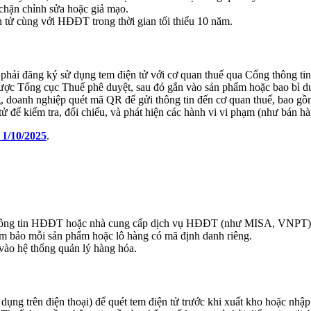
 chặn chỉnh sửa hoặc giả mạo.
n tử cùng với HĐĐT trong thời gian tối thiểu 10 năm.
 phải đăng ký sử dụng tem điện tử với cơ quan thuế qua Cổng thông t
được Tổng cục Thuế phê duyệt, sau đó gắn vào sản phẩm hoặc bao bì 
g, doanh nghiệp quét mã QR để gửi thông tin đến cơ quan thuế, bao gồ
tử để kiểm tra, đối chiếu, và phát hiện các hành vi vi phạm (như bán h
 1/10/2025
.
 thông tin HĐĐT hoặc nhà cung cấp dịch vụ HĐĐT (như MISA, VNPT)
 bảo mỗi sản phẩm hoặc lô hàng có mã định danh riêng.
 vào hệ thống quản lý hàng hóa.
ụng trên điện thoại) để quét tem điện tử trước khi xuất kho hoặc nhập