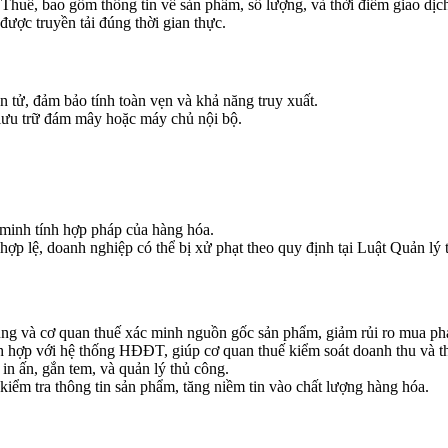
Thuế, bao gồm thông tin về sản phẩm, số lượng, và thời điểm giao dịc
được truyền tải đúng thời gian thực.
 tử, đảm bảo tính toàn vẹn và khả năng truy xuất.
 lưu trữ đám mây hoặc máy chủ nội bộ.
c minh tính hợp pháp của hàng hóa.
p lệ, doanh nghiệp có thể bị xử phạt theo quy định tại Luật Quản lý 
dùng và cơ quan thuế xác minh nguồn gốc sản phẩm, giảm rủi ro mua phả
ích hợp với hệ thống HĐĐT, giúp cơ quan thuế kiểm soát doanh thu và
í in ấn, gắn tem, và quản lý thủ công.
iểm tra thông tin sản phẩm, tăng niềm tin vào chất lượng hàng hóa.