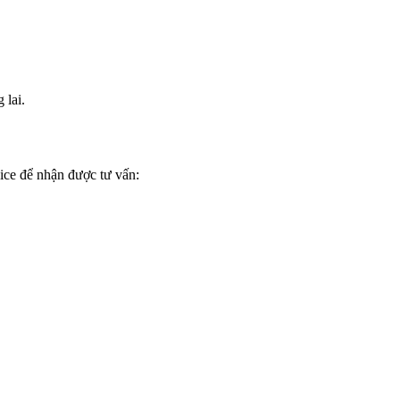
 lai.
ice để nhận được tư vấn: