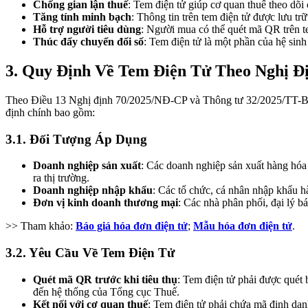
Chống gian lận thuế
: Tem điện tử giúp cơ quan thuế theo dõi
Tăng tính minh bạch
: Thông tin trên tem điện tử được lưu tr
Hỗ trợ người tiêu dùng
: Người mua có thể quét mã QR trên t
Thúc đẩy chuyển đổi số
: Tem điện tử là một phần của hệ sin
3. Quy Định Về Tem Điện Tử Theo Nghị Đ
Theo Điều 13 Nghị định 70/2025/NĐ-CP và Thông tư 32/2025/TT-BTC
định chính bao gồm:
3.1. Đối Tượng Áp Dụng
Doanh nghiệp sản xuất
: Các doanh nghiệp sản xuất hàng hóa
ra thị trường.
Doanh nghiệp nhập khẩu
: Các tổ chức, cá nhân nhập khẩu h
Đơn vị kinh doanh thương mại
: Các nhà phân phối, đại lý b
>> Tham khảo:
Báo giá hóa đơn điện tử
;
Mẫu hóa đơn điện tử
.
3.2. Yêu Cầu Về Tem Điện Tử
Quét mã QR trước khi tiêu thụ
: Tem điện tử phải được quét 
đến hệ thống của Tổng cục Thuế.
Kết nối với cơ quan thuế
: Tem điện tử phải chứa mã định da