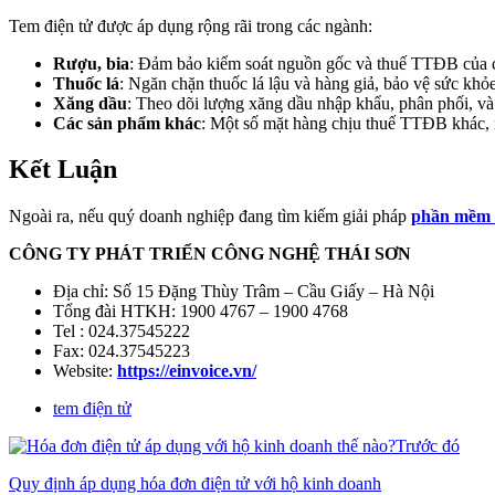
Tem điện tử được áp dụng rộng rãi trong các ngành:
Rượu, bia
: Đảm bảo kiểm soát nguồn gốc và thuế TTĐB của c
Thuốc lá
: Ngăn chặn thuốc lá lậu và hàng giả, bảo vệ sức khỏ
Xăng dầu
: Theo dõi lượng xăng dầu nhập khẩu, phân phối, và 
Các sản phẩm khác
: Một số mặt hàng chịu thuế TTĐB khác, n
Kết Luận
Ngoài ra, nếu quý doanh nghiệp đang tìm kiếm giải pháp
phần mềm 
CÔNG TY PHÁT TRIỂN CÔNG NGHỆ THÁI SƠN
Địa chỉ: Số 15 Đặng Thùy Trâm – Cầu Giấy – Hà Nội
Tổng đài HTKH: 1900 4767 – 1900 4768
Tel : 024.37545222
Fax: 024.37545223
Website:
https://einvoice.vn/
tem điện tử
Trước đó
Quy định áp dụng hóa đơn điện tử với hộ kinh doanh