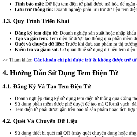
Tính bảo mật
: Dữ liệu tem điện tử phải được mã hóa để ngăn
Lưu trữ thông tin
: Doanh nghiệp phải lưu trữ dữ liệu tem điệ
3.3. Quy Trình Triển Khai
Đăng ký tem điện tử
: Doanh nghiệp sản xuất hoặc nhập khẩu
Tạo và gắn tem
: Tem điện tử được tạo thông qua phần mềm 
Quét và chuyển dữ liệu
: Trước khi đưa sản phẩm ra thị trườn
Kiểm tra và giám sát
: Cơ quan thuế sử dụng dữ liệu tem điện 
>> Tham khảo:
Các khoản chi phí được trừ & không được trừ từ
4. Hướng Dẫn Sử Dụng Tem Điện Tử
4.1. Đăng Ký Và Tạo Tem Điện Tử
Doanh nghiệp đăng ký sử dụng tem điện tử thông qua Cổng
Sử dụng phần mềm được phê duyệt để tạo mã QR/mã vạch, đảm
Tem điện tử phải được gắn trên bao bì sản phẩm hoặc tích hợp
4.2. Quét Và Chuyển Dữ Liệu
Sử dụng thiết bị quét mã QR (máy quét chuyên dụng hoặc ứng d