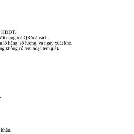
in HĐĐT.
dưới dạng mã QR/mã vạch.
m lô hàng, số lượng, và ngày xuất kho.
àng không có tem hoặc tem giả).
.
 khẩu.