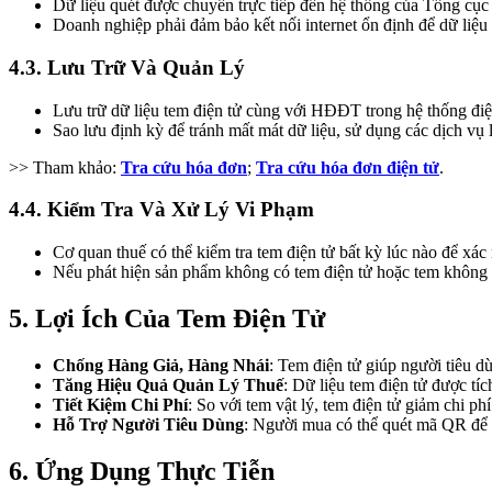
Dữ liệu quét được chuyển trực tiếp đến hệ thống của Tổng cục 
Doanh nghiệp phải đảm bảo kết nối internet ổn định để dữ liệu 
4.3. Lưu Trữ Và Quản Lý
Lưu trữ dữ liệu tem điện tử cùng với HĐĐT trong hệ thống điện
Sao lưu định kỳ để tránh mất mát dữ liệu, sử dụng các dịch vụ
>> Tham khảo:
Tra cứu hóa đơn
;
Tra cứu hóa đơn điện tử
.
4.4. Kiểm Tra Và Xử Lý Vi Phạm
Cơ quan thuế có thể kiểm tra tem điện tử bất kỳ lúc nào để xá
Nếu phát hiện sản phẩm không có tem điện tử hoặc tem không hợ
5. Lợi Ích Của Tem Điện Tử
Chống Hàng Giả, Hàng Nhái
: Tem điện tử giúp người tiêu 
Tăng Hiệu Quả Quản Lý Thuế
: Dữ liệu tem điện tử được t
Tiết Kiệm Chi Phí
: So với tem vật lý, tem điện tử giảm chi ph
Hỗ Trợ Người Tiêu Dùng
: Người mua có thể quét mã QR để k
6. Ứng Dụng Thực Tiễn