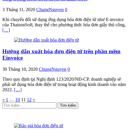
3 Tháng 11, 2020
ChungNguyen
0
Khi chuyển đổi sử dụng ứng dụng hóa đơn điện tử như E-invoice
của ThaisonSoft, thay thế cho phương thức hóa đơn giấy thủ công,
[…]
Hướng dẫn xuất hóa đơn điện tử trên phần mềm
Einvoice
30 Tháng 10, 2020
ChungNguyen
0
Theo quy định tại Nghị định 123/2020/NĐ-CP, doanh nghiệp sẽ
phải sử dụng hóa đơn điện tử trong hoạt động kinh doanh vào năm
2022.
[…]
Phân
«
1
…
10
11
12
»
Tìm
trang
kiếm
bài
cho:
viết