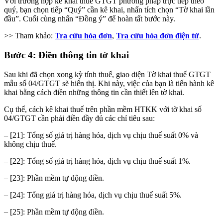
Với trường hợp kê khai thuế GTGT phương pháp trực tiếp theo
quý, bạn chọn tiếp “Quý” cần kê khai, nhấn tích chọn “Tờ khai lần
đầu”. Cuối cùng nhấn “Đồng ý” để hoàn tất bước này.
>> Tham khảo:
Tra cứu hóa đơn
,
Tra cứu hóa đơn điện tử
.
Bước 4: Điền thông tin tờ khai
Sau khi đã chọn xong kỳ tính thuế, giao diện Tờ khai thuế GTGT
mẫu số 04/GTGT sẽ hiển thị. Khi này, việc của bạn là tiến hành kê
khai bằng cách điền những thông tin cần thiết lên tờ khai.
Cụ thể, cách kê khai thuế trên phần mềm HTKK với tờ khai số
04/GTGT cần phải điền đầy đủ các chỉ tiêu sau:
– [21]: Tổng số giá trị hàng hóa, dịch vụ chịu thuế suất 0% và
không chịu thuế.
– [22]: Tổng số giá trị hàng hóa, dịch vụ chịu thuế suất 1%.
– [23]: Phần mềm tự động điền.
– [24]: Tổng giá trị hàng hóa, dịch vụ chịu thuế suất 5%.
– [25]: Phần mềm tự động điền.