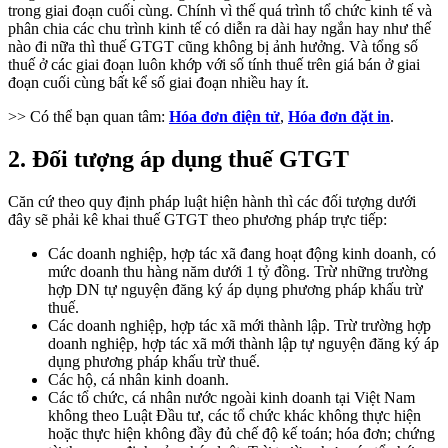
trong giai đoạn cuối cùng. Chính vì thế quá trình tổ chức kinh tế và
phân chia các chu trình kinh tế có diễn ra dài hay ngắn hay như thế
nào đi nữa thì thuế GTGT cũng không bị ảnh hưởng. Và tổng số
thuế ở các giai đoạn luôn khớp với số tính thuế trên giá bán ở giai
đoạn cuối cùng bất kể số giai đoạn nhiều hay ít.
>> Có thể bạn quan tâm:
Hóa đơn điện tử
,
Hóa đơn đặt in
.
2. Đối tượng áp dụng thuế GTGT
Căn cứ theo quy định pháp luật hiện hành thì các đối tượng dưới
đây sẽ phải kê khai thuế GTGT theo phương pháp trực tiếp:
Các doanh nghiệp, hợp tác xã đang hoạt động kinh doanh, có
mức doanh thu hàng năm dưới 1 tỷ đồng. Trừ những trường
hợp DN tự nguyện đăng ký áp dụng phương pháp khấu trừ
thuế.
Các doanh nghiệp, hợp tác xã mới thành lập. Trừ trường hợp
doanh nghiệp, hợp tác xã mới thành lập tự nguyện đăng ký áp
dụng phương pháp khấu trừ thuế.
Các hộ, cá nhân kinh doanh.
Các tổ chức, cá nhân nước ngoài kinh doanh tại Việt Nam
không theo Luật Đầu tư, các tổ chức khác không thực hiện
hoặc thực hiện không đầy đủ chế độ kế toán; hóa đơn; chứng