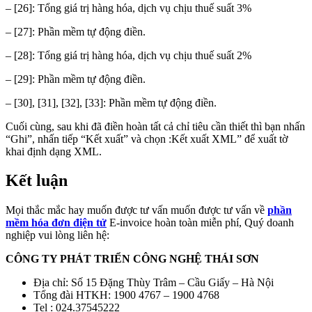
– [26]: Tổng giá trị hàng hóa, dịch vụ chịu thuế suất 3%
– [27]: Phần mềm tự động điền.
– [28]: Tổng giá trị hàng hóa, dịch vụ chịu thuế suất 2%
– [29]: Phần mềm tự động điền.
– [30], [31], [32], [33]: Phần mềm tự động điền.
Cuối cùng, sau khi đã điền hoàn tất cả chỉ tiêu cần thiết thì bạn nhấn
“Ghi”, nhấn tiếp “Kết xuất” và chọn :Kết xuất XML” để xuất tờ
khai định dạng XML.
Kết luận
Mọi thắc mắc hay muốn được tư vấn muốn được tư vấn về
phần
mềm hóa đơn điện tử
E-invoice hoàn toàn miễn phí, Quý doanh
nghiệp vui lòng liên hệ:
CÔNG TY PHÁT TRIỂN CÔNG NGHỆ THÁI SƠN
Địa chỉ: Số 15 Đặng Thùy Trâm – Cầu Giấy – Hà Nội
Tổng đài HTKH: 1900 4767 – 1900 4768
Tel : 024.37545222