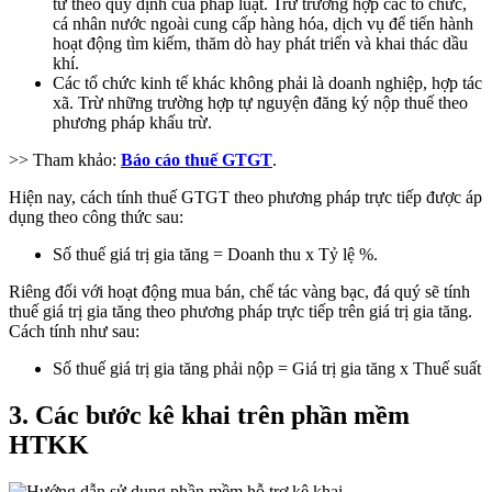
từ theo quy định của pháp luật. Trừ trường hợp các tổ chức,
cá nhân nước ngoài cung cấp hàng hóa, dịch vụ để tiến hành
hoạt động tìm kiếm, thăm dò hay phát triển và khai thác dầu
khí.
Các tổ chức kinh tế khác không phải là doanh nghiệp, hợp tác
xã. Trừ những trường hợp tự nguyện đăng ký nộp thuế theo
phương pháp khấu trừ.
>> Tham khảo:
Báo cáo thuế GTGT
.
Hiện nay, cách tính thuế GTGT theo phương pháp trực tiếp được áp
dụng theo công thức sau:
Số thuế giá trị gia tăng = Doanh thu x Tỷ lệ %.
Riêng đối với hoạt động mua bán, chế tác vàng bạc, đá quý sẽ tính
thuế giá trị gia tăng theo phương pháp trực tiếp trên giá trị gia tăng.
Cách tính như sau:
Số thuế giá trị gia tăng phải nộp = Giá trị gia tăng x Thuế suất
3. Các bước kê khai trên phần mềm
HTKK