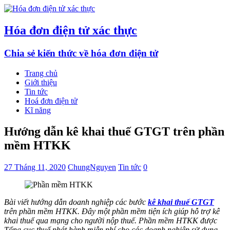
Hóa đơn điện tử xác thực
Chia sẻ kiến thức về hóa đơn điện tử
Trang chủ
Giới thiệu
Tin tức
Hoá đơn điện tử
Kĩ năng
Hướng dẫn kê khai thuế GTGT trên phần
mềm HTKK
27 Tháng 11, 2020
ChungNguyen
Tin tức
0
Bài viết hướng dẫn doanh nghiệp các bước
kê khai thuế GTGT
trên phần mềm HTKK. Đây một phần mềm tiện ích giúp hỗ trợ kê
khai thuế qua mạng cho người nộp thuế. Phần mềm HTKK được
Tổng cục thuế phát hành miễn phí cho các doanh nghiệp sử dụng