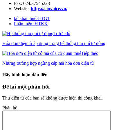
Fax: 024.37545223
Website:
https://einvoice.vn/
kê khai thuế GTGT
Phần mềm HTKK
Trước đó
Hóa đơn điện tử áp dụng trong hệ thống thu phí tự động
Tiếp theo
Những trường hợp ngừng cấp mã hóa đơn điện tử
Hãy bình luận đầu tiên
Để lại một phản hồi
Thư điện tử của bạn sẽ không được hiện thị công khai.
Phản hồi