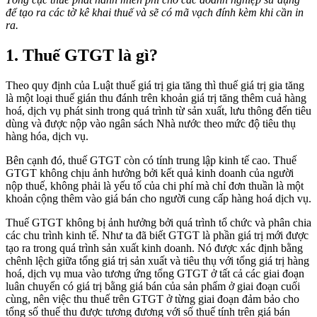
để tạo ra các tờ kê khai thuế và sẽ có mã vạch đính kèm khi cần in
ra.
1. Thuế GTGT là gì?
Theo quy định của Luật thuế giá trị gia tăng thì thuế giá trị gia tăng
là một loại thuế gián thu đánh trên khoản giá trị tăng thêm cuả hàng
hoá, dịch vụ phát sinh trong quá trình từ sản xuất, lưu thông đến tiêu
dùng và được nộp vào ngân sách Nhà nước theo mức độ tiêu thụ
hàng hóa, dịch vụ.
Bên cạnh đó, thuế GTGT còn có tính trung lập kinh tế cao. Thuế
GTGT không chịu ảnh hưởng bởi kết quả kinh doanh của người
nộp thuế, không phải là yếu tố của chi phí mà chỉ đơn thuần là một
khoản cộng thêm vào giá bán cho người cung cấp hàng hoá dịch vụ.
Thuế GTGT không bị ảnh hưởng bởi quá trình tổ chức và phân chia
các chu trình kinh tế. Như ta đã biết GTGT là phần giá trị mới được
tạo ra trong quá trình sản xuất kinh doanh. Nó được xác định bằng
chênh lệch giữa tổng giá trị sản xuất và tiêu thụ với tổng giá trị hàng
hoá, dịch vụ mua vào tương ứng tổng GTGT ở tất cả các giai đoạn
luân chuyển có giá trị bằng giá bán của sản phẩm ở giai đoạn cuối
cùng, nên việc thu thuế trên GTGT ở từng giai đoạn đảm bảo cho
tổng số thuế thu được tương đương với số thuế tính trên giá bán