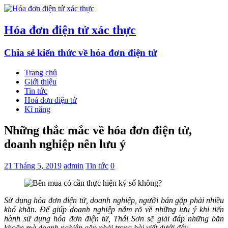
Hóa đơn điện tử xác thực
Chia sẻ kiến thức về hóa đơn điện tử
Trang chủ
Giới thiệu
Tin tức
Hoá đơn điện tử
Kĩ năng
Những thắc mắc về hóa đơn điện tử,
doanh nghiệp nên lưu ý
21 Tháng 5, 2019
admin
Tin tức
0
Sử dụng hóa đơn điện tử, doanh nghiệp, người bán gặp phải nhiều
khó khăn. Để giúp doanh nghiệp nắm rõ về những lưu ý khi tiến
hành sử dụng hóa đơn điện tử, Thái Sơn sẽ giải đáp những băn
khoăn mà doanh nghiệp gặp phải trong bài viết dưới đây.