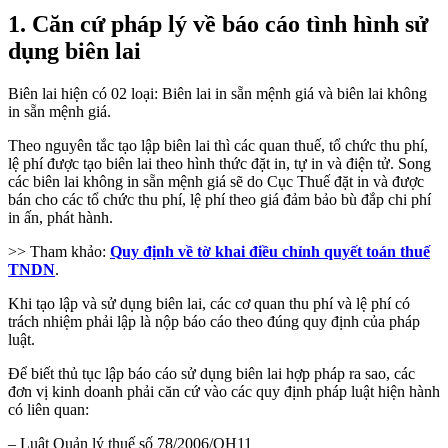
1. Căn cứ pháp lý về báo cáo tình hình sử
dụng biên lai
Biên lai hiện có 02 loại: Biên lai in sẵn mệnh giá và biên lai không
in sẵn mệnh giá.
Theo nguyên tắc tạo lập biên lai thì các quan thuế, tổ chức thu phí,
lệ phí được tạo biên lai theo hình thức đặt in, tự in và điện tử. Song
các biên lai không in sẵn mệnh giá sẽ do Cục Thuế đặt in và được
bán cho các tổ chức thu phí, lệ phí theo giá đảm bảo bù đắp chi phí
in ấn, phát hành.
>> Tham khảo:
Quy định về tờ khai điều chỉnh quyết toán thuế
TNDN
.
Khi tạo lập và sử dụng biên lai, các cơ quan thu phí và lệ phí có
trách nhiệm phải lập là nộp báo cáo theo đúng quy định của pháp
luật.
Để biết thủ tục lập báo cáo sử dụng biên lai hợp pháp ra sao, các
đơn vị kinh doanh phải căn cứ vào các quy định pháp luật hiện hành
có liên quan:
– Luật Quản lý thuế số 78/2006/QH11