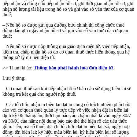
tiếp nhận và đóng dấu tiếp nhận hồ sơ, ghi thời gian nhận hồ sơ, ghi
nhận số lượng tài liệu trong hồ sơ và ghi vào sổ văn thư của cơ quan
thuế;
– Nếu hồ sơ được gửi qua đường bưu chính thì công chức thuế
đóng dấu ghi ngày nhận hồ sơ và ghi vào sổ văn thư của cơ quan
thuế;
– Nếu hồ sơ được nộp thông qua giao dịch điện tử, việc tiếp nhận,
kiểm tra, chấp nhận hồ sơ do cơ quan thuế thực hiện thông qua hệ
thống xử lý dữ liệu điện tử.
>> Tham khảo:
Thông báo phát hành hóa đơn điện tử
.
Lưu ý rằng:
– Cơ quan thuế sau khi tiếp nhận hồ sơ báo cáo sử dụng biên lai sẽ
không trả kết quả cho người nộp thuế.
– Các tổ chức nhận in biên lai đặt in cũng có trách nhiệm phải báo
cáo với cơ quan thuế quản lý trực tiếp về việc nhận đặt in biên lai
định kỳ 06 tháng/lần; thời hạn báo cáo chậm nhất là vào ngày 30/7
và 30/01 của năm; nội dung báo cáo thể thể hiện rõ các tiêu thức
gồm: Tên, mã số thuế, địa chỉ tổ chức đặt in biên lai; số, ngày hợp
đồng; tên biên lai; ký hiệu mẫu biên lai; ký hiệu biên lai; số lượng