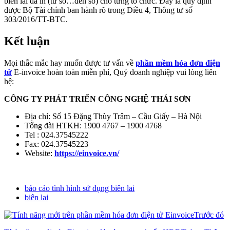
biên lai đã in (từ số…đến số) cho từng tổ chức. Đây là quy định
được Bộ Tài chính ban hành rõ trong Điều 4, Thông tư số
303/2016/TT-BTC.
Kết luận
Mọi thắc mắc hay muốn được tư vấn về
phần mềm hóa đơn điện
tử
E-invoice hoàn toàn miễn phí, Quý doanh nghiệp vui lòng liên
hệ:
CÔNG TY PHÁT TRIỂN CÔNG NGHỆ THÁI SƠN
Địa chỉ: Số 15 Đặng Thùy Trâm – Cầu Giấy – Hà Nội
Tổng đài HTKH: 1900 4767 – 1900 4768
Tel : 024.37545222
Fax: 024.37545223
Website:
https://einvoice.vn/
báo cáo tình hình sử dụng biên lai
biên lai
Trước đó