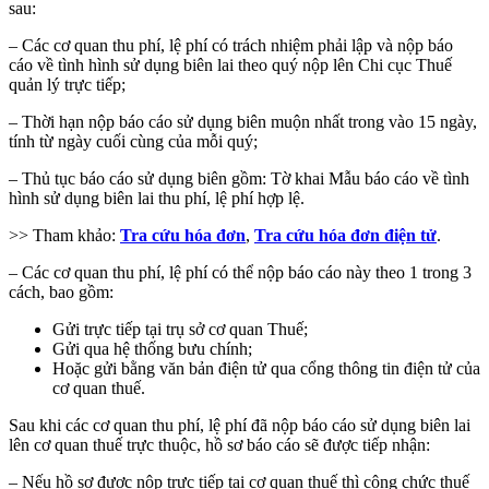
sau:
– Các cơ quan thu phí, lệ phí có trách nhiệm phải lập và nộp báo
cáo về tình hình sử dụng biên lai theo quý nộp lên Chi cục Thuế
quản lý trực tiếp;
– Thời hạn nộp báo cáo sử dụng biên muộn nhất trong vào 15 ngày,
tính từ ngày cuối cùng của mỗi quý;
– Thủ tục báo cáo sử dụng biên gồm: Tờ khai Mẫu báo cáo về tình
hình sử dụng biên lai thu phí, lệ phí hợp lệ.
>> Tham khảo:
Tra cứu hóa đơn
,
Tra cứu hóa đơn điện tử
.
– Các cơ quan thu phí, lệ phí có thể nộp báo cáo này theo 1 trong 3
cách, bao gồm:
Gửi trực tiếp tại trụ sở cơ quan Thuế;
Gửi qua hệ thống bưu chính;
Hoặc gửi bằng văn bản điện tử qua cổng thông tin điện tử của
cơ quan thuế.
Sau khi các cơ quan thu phí, lệ phí đã nộp báo cáo sử dụng biên lai
lên cơ quan thuế trực thuộc, hồ sơ báo cáo sẽ được tiếp nhận:
– Nếu hồ sơ được nộp trực tiếp tại cơ quan thuế thì công chức thuế