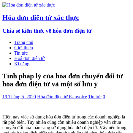
Hóa đơn điện tử xác thực
Chia sẻ kiến thức về hóa đơn điện tử
Trang chủ
Giới thiệu
Tin tức
Hoá đơn điện tử
Kĩ năng
Tính pháp lý của hóa đơn chuyển đổi từ
hóa đơn điện tử và một số lưu ý
19 Tháng 5, 2020
Hóa đơn điện tử E-invoice
Tin tức
0
Hiện nay việc sử dụng hóa đơn điện tử trong các doanh nghiệp là
rất phổ biến. Tuy nhiên cũng còn nhiều doanh nghiệp vẫn chưa
chuyển đổi hòa toàn sang sử dụng hóa đơn điện tử. Vậy nên trong
quá trình giao dịch giữa các daonh nghiệp với nhau hóa đơn cần