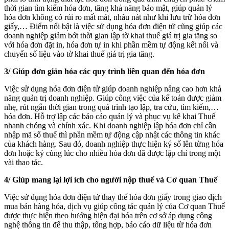
thời gian tìm kiếm hóa đơn, tăng khả năng bảo mật, giúp quản lý
hóa đơn không có rủi ro mất mát, nhàu nát như khi lưu trữ hóa đơn
giấy,… Điểm nổi bật là việc sử dụng hóa đơn điện tử cũng giúp các
doanh nghiệp giảm bớt thời gian lập tờ khai thuế giá trị gia tăng so
với hóa đơn đặt in, hóa đơn tự in khi phần mềm tự động kết nối và
chuyển số liệu vào tờ khai thuế giá trị gia tăng.
3/ Giúp đơn giản hóa các quy trình liên quan đến hóa đơn
Việc sử dụng hóa đơn điện tử giúp doanh nghiệp nâng cao hơn khả
năng quản trị doanh nghiệp. Giúp công việc của kế toán được giảm
nhẹ, rút ngắn thời gian trong quá trình tạo lập, tra cứu, tìm kiếm,…
hóa đơn. Hỗ trợ lập các báo cáo quản lý và phục vụ kê khai Thuế
nhanh chóng và chính xác. Khi doanh nghiệp lập hóa đơn chỉ cần
nhập mã số thuế thì phần mềm tự động cập nhật các thông tin khác
của khách hàng. Sau đó, doanh nghiệp thực hiện ký số lên từng hóa
đơn hoặc ký cùng lúc cho nhiều hóa đơn đã được lập chỉ trong một
vài thao tác.
4/ Giúp mang lại lợi ích cho người nộp thuế và Cơ quan Thuế
Việc sử dụng hóa đơn điện tử thay thế hóa đơn giấy trong giao dịch
mua bán hàng hóa, dịch vụ giúp công tác quản lý của Cơ quan Thuế
được thực hiện theo hướng hiện đại hóa trên cơ sở áp dụng công
nghệ thông tin để thu thập, tổng hợp, báo cáo dữ liệu từ hóa đơn