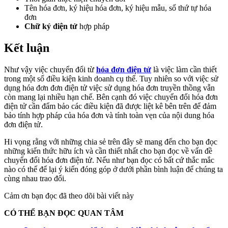
Tên hóa đơn, ký hiệu hóa đơn, ký hiệu mẫu, số thứ tự hóa
đơn
Chữ ký điện tử
hợp pháp
Kết luận
Như vậy việc chuyển đổi từ
hóa đơn điện tử
là việc làm cần thiết
trong một số điều kiện kinh doanh cụ thể. Tuy nhiên so với việc sử
dụng hóa đơn đơn điện tử việc sử dụng hóa đơn truyền thồng vẫn
còn mang lại nhiều hạn chế. Bên cạnh đó việc chuyển đổi hóa đơn
điện tử cần đẩm bảo các điều kiện đã được liệt kê bên trên để đảm
bảo tính hợp pháp của hóa đơn và tính toàn vẹn của nội dung hóa
đơn điện tử.
Hi vọng rằng với những chia sẻ trên đây sẽ mang đến cho bạn đọc
những kiến thức hữu ích và cần thiết nhất cho bạn đọc về vấn đề
chuyển đổi hóa đơn điện tử. Nếu như bạn đọc có bất cứ thắc mắc
nào có thể để lại ý kiến đóng góp ở dưới phần bình luận để chúng ta
cùng nhau trao đổi.
Cảm ơn bạn đọc đã theo dõi bài viết này
CÓ THỂ BẠN ĐỌC QUAN TÂM