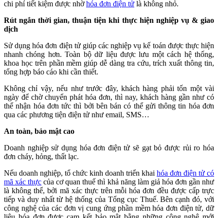
chi phí tiết kiệm được nhờ
hóa đơn điện tử
là không nhỏ.
Rút ngắn thời gian, thuận tiện khi thực hiện nghiệp vụ & giao
dịch
Sử dụng hóa đơn điện tử giúp các nghiệp vụ kế toán được thực hiện
nhanh chóng hơn. Toàn bộ dữ liệu được lưu một cách hệ thống,
khoa học trên phần mềm giúp dễ dàng tra cứu, trích xuất thông tin,
tổng hợp báo cáo khi cần thiết.
Không chỉ vậy, nếu như trước đây, khách hàng phải tốn một vài
ngày để chờ chuyển phát hóa đơn, thì nay, khách hàng gần như có
thể nhận hóa đơn tức thì bởi bên bán có thể gửi thông tin hóa đơn
qua các phương tiện điện tử như email, SMS…
An toàn, bảo mật cao
Doanh nghiệp sử dụng hóa đơn điện tử sẽ gạt bỏ được rủi ro hóa
đơn cháy, hỏng, thất lạc.
Nếu doanh nghiệp, tổ chức kinh doanh triển khai
hóa đơn điện tử có
mã xác thực
của cơ quan thuế thì khả năng làm giả hóa đơn gần như
là không thể, bởi mã xác thực trên mỗi hóa đơn đều được cấp trực
tiếp và duy nhất từ hệ thống của Tổng cục Thuế. Bên cạnh đó, với
công nghệ của các đơn vị cung ứng phần mềm hóa đơn điện tử, dữ
liệu hóa đơn được cam kết bảo mật bằng những công nghệ mới