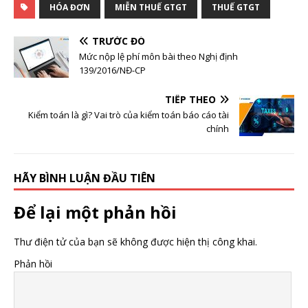
HÓA ĐƠN
MIỄN THUẾ GTGT
THUẾ GTGT
TRƯỚC ĐÓ
Mức nộp lệ phí môn bài theo Nghị định
139/2016/NĐ-CP
TIẾP THEO
Kiểm toán là gì? Vai trò của kiểm toán báo cáo tài
chính
HÃY BÌNH LUẬN ĐẦU TIÊN
Để lại một phản hồi
Thư điện tử của bạn sẽ không được hiện thị công khai.
Phản hồi